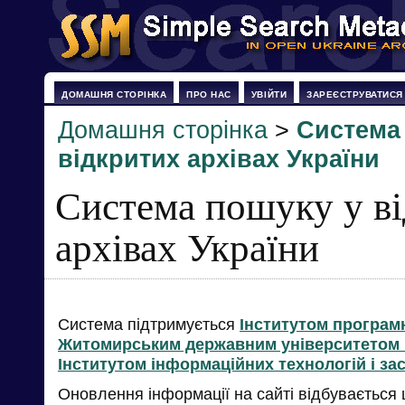
ДОМАШНЯ СТОРІНКА
ПРО НАС
УВІЙТИ
ЗАРЕЄСТРУВАТИСЯ
Домашня сторінка
>
Система
відкритих архівах України
Система пошуку у в
архівах України
Система підтримується
Інститутом програм
Житомирським державним університетом і
Інститутом інформаційних технологій і за
Оновлення інформації на сайті відбувається