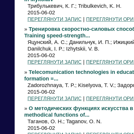
Трибулькевич, К. Г.; Tribulkevich, K. Н.
2015-06-02
|
ПЕРЕГЛЯНУТИ ЗАПИС
ПЕРЕГЛЯНУТИ ОРИ
»
Тренировка скоростно-силовых спосо
Training speed-strength...
Яцунский, А. С.; Данильчук, И. П.; Ижицкий, 
Danilchuk, I. P.; Izhytskii, V. B.
2015-06-02
|
ПЕРЕГЛЯНУТИ ЗАПИС
ПЕРЕГЛЯНУТИ ОРИ
»
Telecomunication technologies in educat
formation =...
Zadorozhnaya, T. P.; Kiselyova, T. V.; Задор
2015-06-02
|
ПЕРЕГЛЯНУТИ ЗАПИС
ПЕРЕГЛЯНУТИ ОРИ
»
О методических функциях искусства в
methodical functions of...
Таганов, О. Н.; Taganov, O. N.
2015-06-02