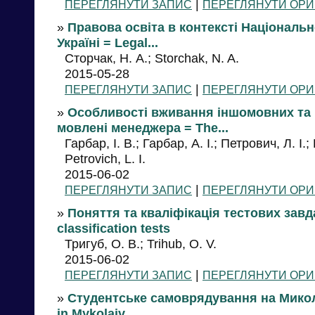
|
ПЕРЕГЛЯНУТИ ЗАПИС
ПЕРЕГЛЯНУТИ ОРИ
»
Правова освіта в контексті Національно
Україні = Legal...
Сторчак, Н. А.; Storchak, N. A.
2015-05-28
|
ПЕРЕГЛЯНУТИ ЗАПИС
ПЕРЕГЛЯНУТИ ОРИ
»
Особливості вживання іншомовних та 
мовлені менеджера = The...
Гарбар, І. В.; Гарбар, А. І.; Петрович, Л. І.; H
Petrovich, L. I.
2015-06-02
|
ПЕРЕГЛЯНУТИ ЗАПИС
ПЕРЕГЛЯНУТИ ОРИ
»
Поняття та кваліфікація тестових завда
classification tests
Тригуб, О. В.; Trihub, O. V.
2015-06-02
|
ПЕРЕГЛЯНУТИ ЗАПИС
ПЕРЕГЛЯНУТИ ОРИ
»
Студентське самоврядування на Микол
in Mykolaiv