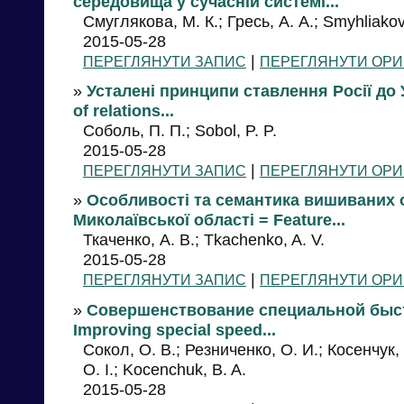
середовища у сучасній системі...
Смуглякова, М. К.; Гресь, А. А.; Smyhliakova
2015-05-28
|
ПЕРЕГЛЯНУТИ ЗАПИС
ПЕРЕГЛЯНУТИ ОРИ
»
Усталені принципи ставлення Росії до У
of relations...
Соболь, П. П.; Sobol, P. P.
2015-05-28
|
ПЕРЕГЛЯНУТИ ЗАПИС
ПЕРЕГЛЯНУТИ ОРИ
»
Особливості та семантика вишиваних о
Миколаївської області = Feature...
Ткаченко, А. В.; Tkachenko, A. V.
2015-05-28
|
ПЕРЕГЛЯНУТИ ЗАПИС
ПЕРЕГЛЯНУТИ ОРИ
»
Совершенствование специальной быс
Improving special speed...
Сокол, О. В.; Резниченко, О. И.; Косенчук, 
O. I.; Kocenchuk, B. A.
2015-05-28