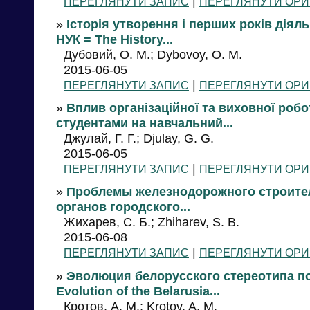
|
ПЕРЕГЛЯНУТИ ЗАПИС
ПЕРЕГЛЯНУТИ ОРИ
»
Історія утворення і перших років діяль
НУК = The History...
Дубовий, О. М.; Dybovoy, O. M.
2015-06-05
|
ПЕРЕГЛЯНУТИ ЗАПИС
ПЕРЕГЛЯНУТИ ОРИ
»
Вплив організаційної та виховної робо
студентами на навчальний...
Джулай, Г. Г.; Djulay, G. G.
2015-06-05
|
ПЕРЕГЛЯНУТИ ЗАПИС
ПЕРЕГЛЯНУТИ ОРИ
»
Проблемы железнодорожного строител
органов городского...
Жихарев, С. Б.; Zhiharev, S. B.
2015-06-08
|
ПЕРЕГЛЯНУТИ ЗАПИС
ПЕРЕГЛЯНУТИ ОРИ
»
Эволюция белорусского стереотипа пол
Evolution of the Belarusia...
Кротов, А. М.; Krotov, A. M.