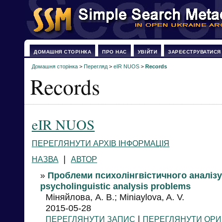
ДОМАШНЯ СТОРІНКА
ПРО НАС
УВІЙТИ
ЗАРЕЄСТРУВАТИСЯ
Домашня сторінка
>
Перегляд
>
eIR NUOS
>
Records
Records
eIR NUOS
ПЕРЕГЛЯНУТИ АРХІВ ІНФОРМАЦІЯ
|
НАЗВА
АВТОР
»
Проблеми психолінгвістичного аналізу 
psycholinguistic analysis problems
Міняйлова, А. В.; Miniaylova, A. V.
2015-05-28
|
ПЕРЕГЛЯНУТИ ЗАПИС
ПЕРЕГЛЯНУТИ ОРИ