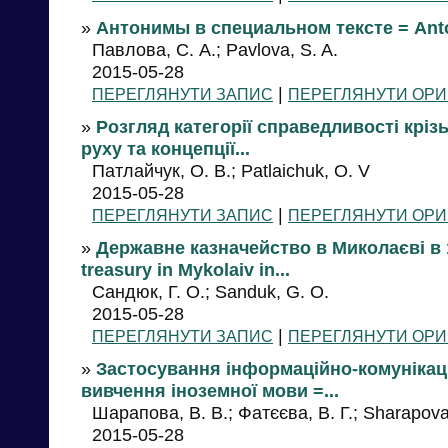
»
Антонимы в специальном тексте = Anton
Павлова, С. А.; Pavlova, S. A.
2015-05-28
|
ПЕРЕГЛЯНУТИ ЗАПИС
ПЕРЕГЛЯНУТИ ОРИ
»
Розгляд категорії справедливості крі
руху та концепції...
Патлайчук, О. В.; Patlaichuk, O. V
2015-05-28
|
ПЕРЕГЛЯНУТИ ЗАПИС
ПЕРЕГЛЯНУТИ ОРИ
»
Державне казначейство в Миколаєві в 1
treasury in Mykolaiv in...
Сандюк, Г. О.; Sanduk, G. O.
2015-05-28
|
ПЕРЕГЛЯНУТИ ЗАПИС
ПЕРЕГЛЯНУТИ ОРИ
»
Застосування інформаційно-комунікаці
вивчення іноземної мови =...
Шарапова, В. В.; Фатєєва, В. Г.; Sharapova, 
2015-05-28