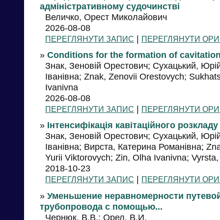
адміністративному судочинстві
Величко, Орест Миколайович
2026-08-08
|
ПЕРЕГЛЯНУТИ ЗАПИС
ПЕРЕГЛЯНУТИ ОРИ
»
Conditions for the formation of cavitatio
Знак, Зеновій Орестович; Сухацький, Юрій
Іванівна; Znak, Zenovii Orestovych; Sukhatski
Ivanivna
2026-08-08
|
ПЕРЕГЛЯНУТИ ЗАПИС
ПЕРЕГЛЯНУТИ ОРИ
»
Інтенсифікація кавітаційного розкладу
Знак, Зеновій Орестович; Сухацький, Юрій
Іванівна; Вирста, Катерина Романівна; Znak
Yurii Viktorovych; Zin, Olha Ivanivna; Vyrs
2018-10-23
|
ПЕРЕГЛЯНУТИ ЗАПИС
ПЕРЕГЛЯНУТИ ОРИ
»
Уменьшение неравномерности путевой
трубопровода с помощью...
Чернюк, В.В.; Орел, В.И.