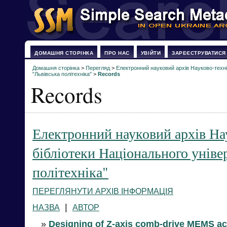
ДОМАШНЯ СТОРІНКА
ПРО НАС
УВІЙТИ
ЗАРЕЄСТРУВАТИСЯ
Домашня сторінка
>
Перегляд
>
Електронний науковий архів Науково-техніч
"Львівська політехніка"
>
Records
Records
Електронний науковий архів На
бібліотеки Національного уніве
політехніка"
ПЕРЕГЛЯНУТИ АРХІВ ІНФОРМАЦІЯ
|
НАЗВА
АВТОР
»
Designing of Z-axis comb-drive MEMS ac