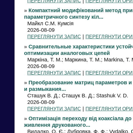
|
ПЕРЕГЛЯНУТИ ЗАПИС
ПЕРЕГЛЯНУТИ ОРИ
»
Компактний модифікований метод прип
параметричного синтезу кіл...
Майкл C.M. Кумсія
2026-08-09
|
ПЕРЕГЛЯНУТИ ЗАПИС
ПЕРЕГЛЯНУТИ ОРИ
»
Сравнительные характеристики устой
оптимизации аналоговых цепей
Маркіна, Т. М.; Маркина, Т. М.; Markina, Т. 
2026-08-09
|
ПЕРЕГЛЯНУТИ ЗАПИС
ПЕРЕГЛЯНУТИ ОРИ
»
Преобразование матриц параметров и
и размыкания...
Сташук В. Д.; Сташук В. Д.; Stashuk V. D.
2026-08-09
|
ПЕРЕГЛЯНУТИ ЗАПИС
ПЕРЕГЛЯНУТИ ОРИ
»
Оптимізація переходу від коаксіала до 
живлення друкованого...
Видалко, О. Є.; Дубровка, Ф. Ф.; Vydalko, O