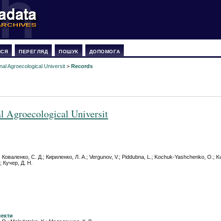
ИСЯ
ПЕРЕГЛЯД
ПОШУК
ДОПОМОГА
nal Agroecological Universit
>
Records
al Agroecological Universit
; Коваленко, С. Д.; Кириленко, Л. А.; Vergunov, V.; Piddubna, L.; Kochuk-Yashchenko, O.; Ku
; Кучер, Д. Н.
пекти