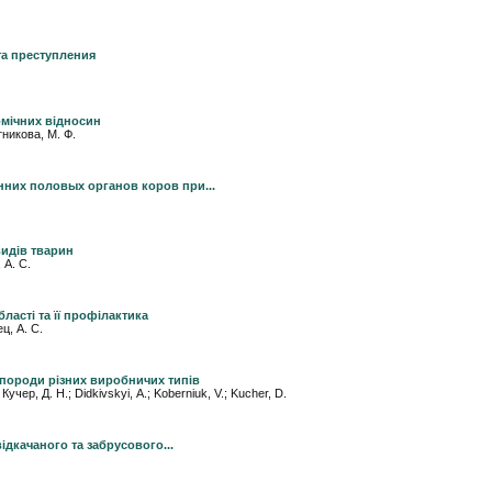
та преступления
омічних відносин
тникова, М. Ф.
них половых органов коров при...
видів тварин
 А. С.
ласті та її профілактика
ц, А. С.
 породи різних виробничих типів
Кучер, Д. Н.; Didkivskyi, А.; Koberniuk, V.; Kucher, D.
ідкачаного та забрусового...