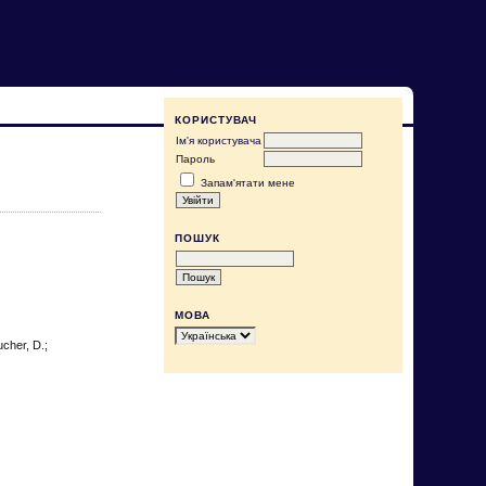
КОРИСТУВАЧ
Ім'я користувача
Пароль
Запам'ятати мене
ПОШУК
МОВА
cher, D.;