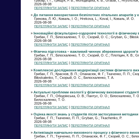
Грабар, І. Г.; Грищук, Р. В.; Молодецька, К. В.; Grabar, I.; Hryshchu
2026-08-08
|
ПЕРЕГЛЯНУТИ ЗАПИС
ПЕРЕГЛЯНУТИ ОРИГІНАЛ
»
До питання використання безпілотних літальних апаратів у к
Грекова, Л. Ю.; Коваль, І. О.; Hrekova, L.; Koval, I.; Коваль, И. О.
2026-08-08
|
ПЕРЕГЛЯНУТИ ЗАПИС
ПЕРЕГЛЯНУТИ ОРИГІНАЛ
»
Інноваційні фізкультурно-оздоровчі технології в фізичному 
Грибан, Г. П.; Білоскаленко, Т. О.; Скорий, О. С.; Gryban, G.; Bilosk
2026-08-08
|
ПЕРЕГЛЯНУТИ ЗАПИС
ПЕРЕГЛЯНУТИ ОРИГІНАЛ
»
Фізична підготовка – важливий чинник збереження здоров’я т
Грибан, Г. П.; Білоскаленко, Т. О.; Скорий, О. С.; Плотіцин, К. В.; G
2026-08-08
|
ПЕРЕГЛЯНУТИ ЗАПИС
ПЕРЕГЛЯНУТИ ОРИГІНАЛ
»
Комплексні дослідження модернізації системи фізичного вих
Грибан, Г. П.; Краснов, В. П.; Опанасюк, Ф. Г.; Ткаченко, П. П.; Ско
Biloskalenko, T.; Скорый, О. С.; Билоскаленко, Т. А.
2026-08-08
|
ПЕРЕГЛЯНУТИ ЗАПИС
ПЕРЕГЛЯНУТИ ОРИГІНАЛ
»
Актуальні проблеми екології у фізичному вихованні студент
Грибан, Г. П.; Ободзінська, О. В.; Пантус, О. О.; Білоскаленко, Т. О
Билоскаленко, Т. О.
2026-08-08
|
ПЕРЕГЛЯНУТИ ЗАПИС
ПЕРЕГЛЯНУТИ ОРИГІНАЛ
»
Оцінка якості знань у студентів після застосування методики
Грибан, Г. П.; Ткаченко, П. П.; Gryban, G.; Tkachenko, P.
2026-08-08
|
ПЕРЕГЛЯНУТИ ЗАПИС
ПЕРЕГЛЯНУТИ ОРИГІНАЛ
»
Активізація навчально-виховного процесу з фізичного вихов
Грибан, Г. П.; Ткаченко, П. П.; Опанасюк, Ф. Г.; Скорий, О. С.; Біло