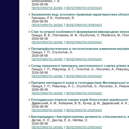
Билоскаленко, Т. А.
2026-08-08
|
ПЕРЕГЛЯНУТИ ЗАПИС
ПЕРЕГЛЯНУТИ ОРИГІНАЛ
»
Загрязнение вод: уголовно-правовая характеристика объек
Григораш, Р. Б.; Hryhorash, R.
2026-08-08
|
ПЕРЕГЛЯНУТИ ЗАПИС
ПЕРЕГЛЯНУТИ ОРИГІНАЛ
»
Стан та сучасні особливості формування міжнародних екон
Грищук, В. В.; Плотнікова, М. Ф.; Hryshchuk, V.; Plotnikova, M.; Пло
2026-08-08
|
ПЕРЕГЛЯНУТИ ЗАПИС
ПЕРЕГЛЯНУТИ ОРИГІНАЛ
»
Патоморфологические и гистологические изменения внутрен
Грищук, Г. П.; Gryshchuk, G.
2026-08-08
|
ПЕРЕГЛЯНУТИ ЗАПИС
ПЕРЕГЛЯНУТИ ОРИГІНАЛ
»
Склад тканинного препарату, виготовленого з матки різних 
Грищук, Г. П.; Ревунець, А. С.; Grischuk, G.; Revunets, A.; Ревунец,
2026-08-08
|
ПЕРЕГЛЯНУТИ ЗАПИС
ПЕРЕГЛЯНУТИ ОРИГІНАЛ
»
Причини неплідності корів в господарствах Житомирської об
Грищук, Г. П.; Ревунець, А. С.; Gryshchuk, G.; Revunetz, А.; Ревуне
2026-08-08
|
ПЕРЕГЛЯНУТИ ЗАПИС
ПЕРЕГЛЯНУТИ ОРИГІНАЛ
»
Господарсько-корисні ознаки корів білоголової української
Дідківський, А. М.; Кобернюк, В. В.; Кучер, Д. М.; Дидковский, А. Н.; 
2026-08-08
|
ПЕРЕГЛЯНУТИ ЗАПИС
ПЕРЕГЛЯНУТИ ОРИГІНАЛ
»
Бактерицидна і бактеріостатична активність стільникового, в
Діхтяр, О. О.; Дихтяр, Е. А.; Dikhtiar, O.
2026-08-08
|
ПЕРЕГЛЯНУТИ ЗАПИС
ПЕРЕГЛЯНУТИ ОРИГІНАЛ