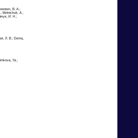
нкевич, В. А.;
; Melnichuk, А.;
вчук, И. Н.;
ая, Л. В.; Dema,
imkova, Ya.;