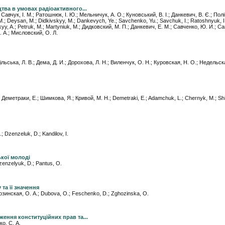
ва в умовах радіоактивного...
 Савчук, І. М.; Ратошнюк, І. Ю.; Мельничук, А. О.; Куновський, В. І.; Данкевич, В. Є.; Полі
 Deysan, M.; Didkivskyy, M.; Dankevych, Ye.; Savchenko, Yu.; Savchuk, I.; Ratoshnyuk, I.
kyy, A.; Petruk, M.; Martyniuk, M.; Дидковский, М. П.; Данкевич, Е. М.; Савченко, Ю. И.; Са
. А.; Мисловский, О. Л.
дільська, Л. В.; Дема, Д. И.; Дорохова, Л. Н.; Виленчук, О. Н.; Куровская, Н. О.; Недельск
; Деметраки, Е.; Шимкова, Я.; Кривой, М. Н.; Demetraki, E.; Adamchuk, L.; Chernyk, M.; Sh
 Dzenzeluk, D.; Kandilov, I.
ької молоді
zenzelyuk, D.; Pantus, O.
та її значення
гозинская, О. А.; Dubova, O.; Feschenko, D.; Zghozinska, O.
ення конституційних прав та...
ко, С. А.