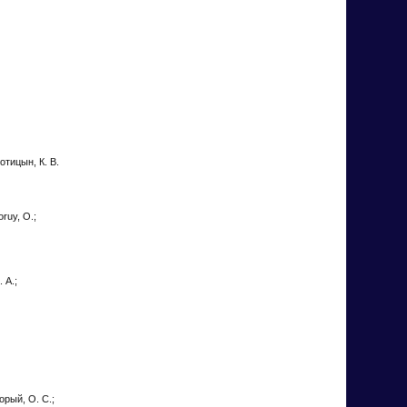
лотицын, К. В.
oruy, O.;
 А.;
корый, О. С.;