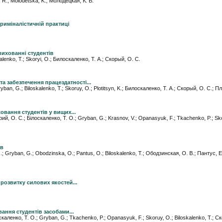
k, R.; Molodetska, K.; Молодецкая, К. В.
риміналістичній практиці
вихованні студентів
alenko, T.; Skoryi, O.; Билоскаленко, Т. А.; Скорый, О. С.
а забезпечення працездатності...
ryban, G.; Biloskalenko, T.; Skoruy, O.; Plotitsyn, K.; Билоскаленко, Т. А.; Скорый, О. С.; П
овання студентів у вищих...
рий, О. С.; Білоскаленко, Т. О.; Gryban, G.; Krasnov, V.; Opanasyuk, F.; Tkachenko, P.; Sk
ів
.; Gryban, G.; Obodzinska, O.; Pantus, O.; Biloskalenko, T.; Ободзинская, О. В.; Пантус, Е.
 розвитку силових якостей...
ання студентів засобами...
скаленко, Т. О.; Gryban, G.; Tkachenko, P.; Opanasyuk, F.; Skoruy, O.; Biloskalenko, T.; С