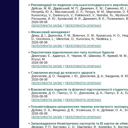
»
Рекомендації по веденню сільськогосподарського виробницт
Дейсан, М. М.; Дідківський, М. П.; Данкевич, Є. М.; Савченко, Ю. І.;
Нетреба, Ю. А.; Мисловський, О. Л.; Петрук, М. М.; Мартинюк, О. М.;
Kunovskyy, V.; Dankevych, V.; Polinkevich, V.; Netreba, Yu.; Myslovs
Ратошнюк, И. Ю.; Куновский, В. И.; Данкевич, В. Е.; Полинкевич, В
2026-08-08
|
ПЕРЕГЛЯНУТИ ЗАПИС
ПЕРЕГЛЯНУТИ ОРИГІНАЛ
»
Фінансовий менеджмент
Дема, Д. І.; Дорохова, Л. М.; Віленчук, О. М.; Куровська, Н. О.; Не
D.; Dorohova, L.; Vilenchuk, О.; Kurovska, N.; Nedilska, L.
2026-08-08
|
ПЕРЕГЛЯНУТИ ЗАПИС
ПЕРЕГЛЯНУТИ ОРИГІНАЛ
»
Перспективи відновлення еко-типу поліські бджоли
Деметракі, Є.; Адамчук, Л.; Черник, М.; Шімкова, Я.; Кривий, М. М.
Kryvyi, M.
2026-08-08
|
ПЕРЕГЛЯНУТИ ЗАПИС
ПЕРЕГЛЯНУТИ ОРИГІНАЛ
»
Ставлення молоді до власного здоров’я
Дзензелюк, Д. О.; Канділов, І. Ю.; Дзензелюк, Д. А.; Кандилов, И. Ю.;
2026-08-08
|
ПЕРЕГЛЯНУТИ ЗАПИС
ПЕРЕГЛЯНУТИ ОРИГІНАЛ
»
Взаємозв’язок індексів та фізичної підготовленості студентс
Дзензелюк, Д. О.; Пантус, О. О.; Дзензелюк, Д. А.; Пантус, Е. А.; D
2026-08-08
|
ПЕРЕГЛЯНУТИ ЗАПИС
ПЕРЕГЛЯНУТИ ОРИГІНАЛ
»
Гельмінтофауна шпороносних черепах контактного зоопарку 
Дубова, О. А.; Фещенко, Д. В.; Згозінська, О. А.; Дубовая, О. А.; З
2026-08-08
|
ПЕРЕГЛЯНУТИ ЗАПИС
ПЕРЕГЛЯНУТИ ОРИГІНАЛ
»
Запровадження біометричних паспортів та ID карток як обмеж
Дяченко, Р. П.; Костенко, С. О.; Diachenko, R.; Kostenko, S.; Костен