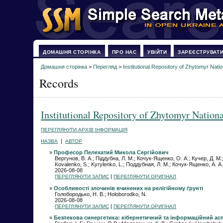
ДОМАШНЯ СТОРІНКА
ПРО НАС
УВІЙТИ
ЗАРЕЄСТРУВАТ
Домашня сторінка
>
Перегляд
>
Institutional Repository of Zhytomyr Natio
Records
Institutional Repository of Zhytomyr Nation
ПЕРЕГЛЯНУТИ АРХІВ ІНФОРМАЦІЯ
|
НАЗВА
АВТОР
»
Професор Пелехатий Микола Сергійович
Вергунов, В. А.; Піддубна, Л. М.; Кочук-Ященко, О. А.; Кучер, Д. М.
Kovalenko, S.; Kyrylenko, L.; Поддубная, Л. М.; Кочук-Ященко, А. А.
2026-08-08
|
ПЕРЕГЛЯНУТИ ЗАПИС
ПЕРЕГЛЯНУТИ ОРИГІНАЛ
»
Особливості злочинів вчинених на релігійному ґрунті
Голобородько, Н. В.; Holoborodko, N.
2026-08-08
|
ПЕРЕГЛЯНУТИ ЗАПИС
ПЕРЕГЛЯНУТИ ОРИГІНАЛ
»
Безпекова синергетика: кібернетичний та інформаційний ас