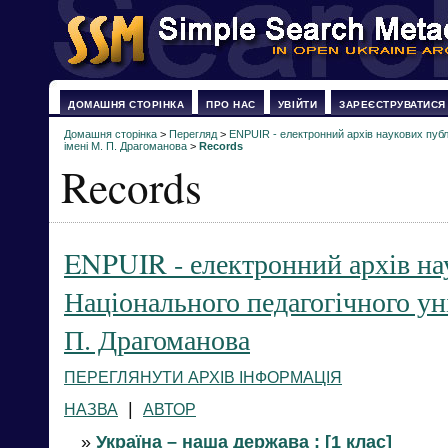
ДОМАШНЯ СТОРІНКА
ПРО НАС
УВІЙТИ
ЗАРЕЄСТРУВАТИСЯ
Домашня сторінка
>
Перегляд
>
ENPUIR - електронний архів наукових публі
імені М. П. Драгоманова
>
Records
Records
ENPUIR - електронний архів на
Національного педагогічного ун
П. Драгоманова
ПЕРЕГЛЯНУТИ АРХІВ ІНФОРМАЦІЯ
|
НАЗВА
АВТОР
»
Україна – наша держава : [1 клас]