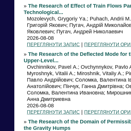
»
The Research of Effect of Train Flows P
Technological...
Mozolevych, Grygoriy Yа.; Puhach, Andrii 
Григорій Якович; Пугач, Андрій Миколайо
Яковлевич; Пугач, Андрей Николаевич
2026-08-08
|
ПЕРЕГЛЯНУТИ ЗАПИС
ПЕРЕГЛЯНУТИ ОРИ
»
The Research of the Deflected Mode for t
Upper-Level...
Ovchinnikov, Pavel А.; Ovchynnykov, Pavlo A
Myroshnyk, Vitalii A.; Miroshnik, Vitaliy A.;
Павло Андрійович; Соломка, Валентина Ів
Анатолійович; Пінчук, Ганна Дмитрівна; 
Соломка, Валентина Ивановна; Мирошник
Анна Дмитриевна
2026-08-08
|
ПЕРЕГЛЯНУТИ ЗАПИС
ПЕРЕГЛЯНУТИ ОРИ
»
The Research of the Domain of Permissi
the Gravity Humps