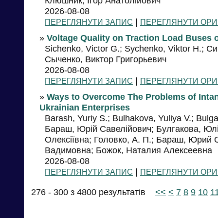
Клюшник, Ігор Анатолійович
2026-08-08
|
ПЕРЕГЛЯНУТИ ЗАПИС
ПЕРЕГЛЯНУТИ ОРИ
»
Voltage Quality on Traction Load Buses 
Sichenko, Victor G.; Sychenko, Viktor H.; С
Сыченко, Виктор Григорьевич
2026-08-08
|
ПЕРЕГЛЯНУТИ ЗАПИС
ПЕРЕГЛЯНУТИ ОРИ
»
Ways to Overcome The Problems of Intan
Ukrainian Enterprises
Barash, Yuriy S.; Bulhakova, Yuliya V.; Bulga
Бараш, Юрій Савелійович; Булгакова, Юлі
Олексіївна; Головко, А. П.; Бараш, Юрий
Вадимовна; Божок, Наталия Алексеевна
2026-08-08
|
ПЕРЕГЛЯНУТИ ЗАПИС
ПЕРЕГЛЯНУТИ ОРИ
276 - 300 з 4800 результатів
<<
<
7
8
9
10
1