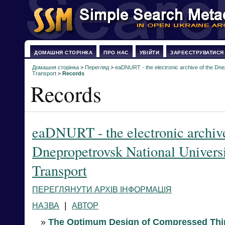
ДОМАШНЯ СТОРІНКА
ПРО НАС
УВІЙТИ
ЗАРЕЄСТРУВАТИСЯ
Домашня сторінка
>
Перегляд
>
eaDNURT - the electronic archive of the Dne
Transport
>
Records
Records
eaDNURT - the electronic archive
Dnepropetrovsk National Univers
Transport
ПЕРЕГЛЯНУТИ АРХІВ ІНФОРМАЦІЯ
|
НАЗВА
АВТОР
»
The Optimum Design of Compressed Thi