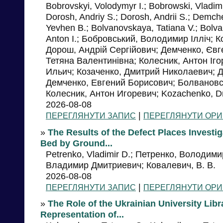
Bobrovskyi, Volodymyr I.; Bobrowski, Vladim
Dorosh, Andriy S.; Dorosh, Andrii S.; Dem
Yevhen B.; Bolvanovskaya, Tatiana V.; Bolva
Anton I.; Бобровський, Володимир Ілліч; 
Дорош, Андрій Сергійович; Демченко, Євг
Тетяна Валентинівна; Колесник, Антон Іг
Ильич; Козаченко, Дмитрий Николаевич; 
Демченко, Евгений Борисович; Болвановс
Колесник, Антон Игоревич; Kozachenko, Dm
2026-08-08
|
ПЕРЕГЛЯНУТИ ЗАПИС
ПЕРЕГЛЯНУТИ ОРИ
»
The Results of the Defect Places Investi
Bed by Ground...
Petrenko, Vladimir D.; Петренко, Володим
Владимир Дмитриевич; Ковалевич, В. В.
2026-08-08
|
ПЕРЕГЛЯНУТИ ЗАПИС
ПЕРЕГЛЯНУТИ ОРИ
»
The Role of the Ukrainian University Libr
Representation of...