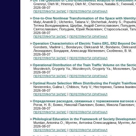
»
On The Question of Cost-Effectiveness Analysis of Investment
Gnennyi, Oleh M.; Hnennyi, Oleh M.; Chernova, Nataliia S.; Гненн
2026-08-07
|
ПЕРЕГЛЯНУТИ ЗАПИС
ПЕРЕГЛЯНУТИ ОРИГІНАЛ
»
One-to-One Nonlinear Transformation of the Space with Identity
Malyi, Anatolii D.; Ulchenko, Tatiana V.; Shcherbak, Andriy S.; Popud
Тетяна Володимирівна; Щербак, Андрій Святославович; Попудняк
Святославович; Попудняк, Юрий Яковлевич; Старосольская, Тать
2026-08-07
|
ПЕРЕГЛЯНУТИ ЗАПИС
ПЕРЕГЛЯНУТИ ОРИГІНАЛ
»
Operation Characteristics of Electric Trains ER1, ER2 Beyond De
Gorobets, Vladimir L.; Bondaryev, Oleksandr M.; Bondarev, Oleks
Леонидович; Бондарев, Александр Матвеевич; Скобленко, В. М.
2026-08-07
|
ПЕРЕГЛЯНУТИ ЗАПИС
ПЕРЕГЛЯНУТИ ОРИГІНАЛ
»
Operational Distribution of the Train Traffic Volume on the Sectio
Моzolevich, Grygoriy Yа.; Mozolevych, Grygoriy Yа.; Мозолевич, 
2026-08-07
|
ПЕРЕГЛЯНУТИ ЗАПИС
ПЕРЕГЛЯНУТИ ОРИГІНАЛ
»
Optimal Route Selection When Distributing the Freight Trainflow 
Nesterenko, Galina I.; Chibisov, Yuriy V.; Нестеренко, Галина Іва
2026-08-07
|
ПЕРЕГЛЯНУТИ ЗАПИС
ПЕРЕГЛЯНУТИ ОРИГІНАЛ
»
Oпределение расходов, связанных с торможением вагонов 
Рогов, Н. В.; Божко, Николай Павлович; Божко, Микола Павлович; 
2026-08-07
|
ПЕРЕГЛЯНУТИ ЗАПИС
ПЕРЕГЛЯНУТИ ОРИГІНАЛ
»
Philological Education in the Framework of Society Developmen
Muntian, Antonina O.; Мунтян, Антоніна Олександрівна; Мунтян, 
2026-08-07
|
ПЕРЕГЛЯНУТИ ЗАПИС
ПЕРЕГЛЯНУТИ ОРИГІНАЛ