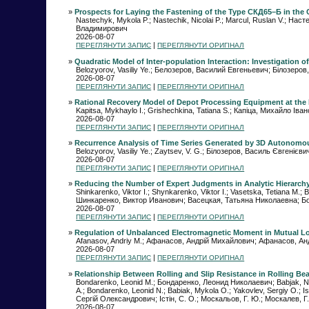
»
Prospects for Laying the Fastening of the Type СКД65–Б in the C
Nastechyk, Mykola P.; Nastechik, Nicolai P.; Marcul, Ruslan V.;
Владимирович
2026-08-07
|
ПЕРЕГЛЯНУТИ ЗАПИС
ПЕРЕГЛЯНУТИ ОРИГІНАЛ
»
Quadratic Model of Inter-population Interaction: Investigation of
Belozyorov, Vasiliy Ye.; Белозеров, Василий Евгеньевич; Білозеро
2026-08-07
|
ПЕРЕГЛЯНУТИ ЗАПИС
ПЕРЕГЛЯНУТИ ОРИГІНАЛ
»
Rational Recovery Model of Depot Processing Equipment at the I
Kapitsa, Mykhaylo I.; Grishechkina, Tatiana S.; Капіца, Михайло 
2026-08-07
|
ПЕРЕГЛЯНУТИ ЗАПИС
ПЕРЕГЛЯНУТИ ОРИГІНАЛ
»
Recurrence Analysis of Time Series Generated by 3D Autonomou
Belozyorov, Vasiliy Ye.; Zaytsev, V. G.; Білозеров, Василь Євгеніє
2026-08-07
|
ПЕРЕГЛЯНУТИ ЗАПИС
ПЕРЕГЛЯНУТИ ОРИГІНАЛ
»
Reducing the Number of Expert Judgments in Analytic Hierarchy 
Shinkarenko, Viktor I.; Shynkarenko, Viktor I.; Vasetska, Tetiana 
Шинкаренко, Виктор Иванович; Васецкая, Татьяна Николаевна; Б
2026-08-07
|
ПЕРЕГЛЯНУТИ ЗАПИС
ПЕРЕГЛЯНУТИ ОРИГІНАЛ
»
Regulation of Unbalanced Electromagnetic Moment in Mutual Loa
Afanasov, Andriy M.; Афанасов, Андрій Михайлович; Афанасов, А
2026-08-07
|
ПЕРЕГЛЯНУТИ ЗАПИС
ПЕРЕГЛЯНУТИ ОРИГІНАЛ
»
Relationship Between Rolling and Slip Resistance in Rolling Be
Bondarenko, Lеоnid M.; Бондаренко, Леонид Николаевич; Babjak, N
А.; Bondarenko, Leonid N.; Babiak, Mykola O.; Yakovlev, Sergiy O.;
Сергій Олександрович; Істін, С. О.; Москальов, Г. Ю.; Москалев, Г
2026-08-07