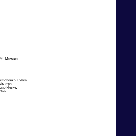
с М.; Мямлин,
; Demchenko, Evhen
, Дмитро
имир Ильич;
евич