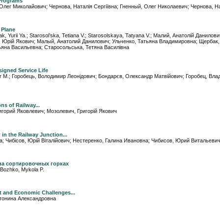
 Programs
ий, Олег Миколайович; Чернова, Наталія Сергіївна; Гненный, Олег Николаевич; Чернова, 
 Plane
niak, Yurii Ya.; Starosol’ska, Tetiana V.; Starosolskaya, Tatyana V.; Малий, Анатолій Данилов
, Юрій Якович; Малый, Анатолий Данилович; Ульченко, Татьяна Владимировна; Щербак
яна Васильевна; Старосольська, Тетяна Василівна
signed Service Life
andr M.; Горобець, Володимир Леонідович; Бондарєв, Олександр Матвійович; Горобец, Вл
ns of Railway...
Григорий Яковлевич; Мозолевич, Григорій Якович
in the Railway Junction...
нівна; Чибісов, Юрій Віталійович; Нестеренко, Галина Ивановна; Чибисов, Юрий Витальеви
на сортировочных горках
Bozhko, Mykola P.
t and Economic Challenges...
Антонина Александровна