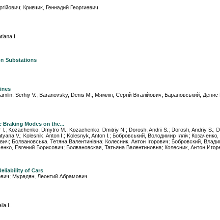
еоргійович; Кривчик, Геннадий Георгиевич
iana I.
on Substations
gines
; Myamlin, Serhiy V.; Baranovsky, Denis M.; Мямлін, Сергій Віталійович; Барановський, Дени
e Braking Modes on the...
mir I.; Kozachenko, Dmytro M.; Kozachenko, Dmitriy N.; Dorosh, Andrii S.; Dorosh, Andriy S.
tyana V.; Kolesnik, Anton I.; Kolesnyk, Anton I.; Бобровський, Володимир Ілліч; Козаченко
вич; Болвановська, Тетяна Валентинівна; Колесник, Антон Ігорович; Бобровский, Влад
енко, Евгений Борисович; Болвановская, Татьяна Валентиновна; Колесник, Антон Игор
liability of Cars
амович; Мурадян, Леонтий Абрамович
ia L.