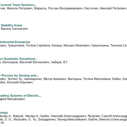
urvesd Track Sections...
 Настечик, Микола Петрович; Маркуль, Руслан Володимирович; Настечик, Николай Петрови
 Stability Areas
в, Василь Євгенієвич
ndustrial Enterprise
Іванович; Гришечкіна, Тетяна Сергіївна; Капица, Михаил Иванович; Гришечкина, Татьяна С
s Quadratic Dynamical...
вич; Белозеров, Василий Евгеньевич; Зайцев, В.Г.
Process by Sorting and...
M.; Boiko, Yevhen Yu.; Шинкаренко, Віктор Іванович; Васецька, Тетяна Миколаївна; Бойко, Є
ойко, Евгений Юрьевич
ding Systems of Electric...
ндрей Михайлович
arings
ikolay A.; Babyak, Nikolay A.; Бабяк, Николай Александрович; Яковлев, Сергей Александ
 Istin, S. O.; Moskalev, G. Yu.; Бондаренко, Леонід Миколайович; Баб’як, Микола Олександ
. Ю.