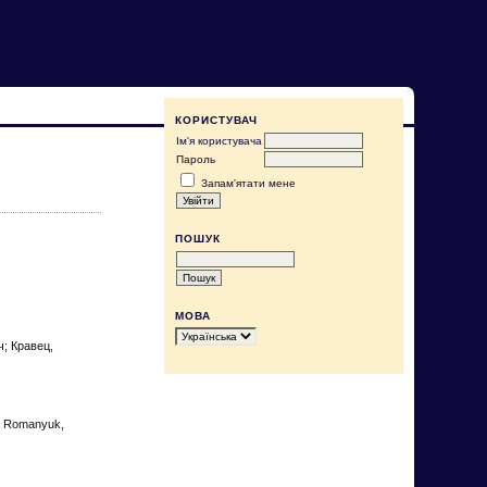
КОРИСТУВАЧ
Ім'я користувача
Пароль
Запам'ятати мене
ПОШУК
МОВА
ч; Кравец,
.; Romanyuk,