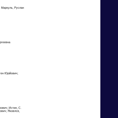
ч; Маркуль, Руслан
ергеевна
вген Юрійович;
рович; Истин, С.
рович; Яковлєв,