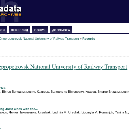
ИСЯ
ПЕРЕГЛЯД
ПОШУК
ДОПОМОГА
Dnepropetrovsk National University of Railway Transport
>
Records
propetrovsk National University of Railway Transport
cles
равець, Віктор Володимирович; Кравець, Володимир Вікторович; Кравец, Виктор Владимирови
g Joint Ones with the...
юк, Янина Николаевна; Ursulyak, Ludmila V.; Ursuliak, Liudmyla V.; Romanjuk, Yanina N