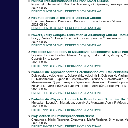
»
Political Transformations in the Post-Soviet Ukraine
Kryvchyk, Hennadii H.; Krivchik, Gennadiy G.; Кривчик, Геннадій Г
2026-08-07
|
ПЕРЕГЛЯНУТИ ЗАПИС
ПЕРЕГЛЯНУТИ ОРИГІНАЛ
»
Postmodernism as the end of Spiritual Culture
Власова, Татьяна Ивановна; Власова, Тетяна Іванівна; Vlasova, Tat
2026-08-07
|
ПЕРЕГЛЯНУТИ ЗАПИС
ПЕРЕГЛЯНУТИ ОРИГІНАЛ
»
Power Quality Complex Estimation at Alternating Current Tracti
Bosyi, Dmitry A.; Bosiy, Dmytro O.; Босий, Дмитро Олексійович
2026-08-07
|
ПЕРЕГЛЯНУТИ ЗАПИС
ПЕРЕГЛЯНУТИ ОРИГІНАЛ
»
Prediction Methodology of Durability of Locomotives Diesel En
Lingaitis, Leonas Povilas; Mjamlin, Sergey; Jastremskas, Virgilijus
Сергей Витальевич
2026-08-07
|
ПЕРЕГЛЯНУТИ ЗАПИС
ПЕРЕГЛЯНУТИ ОРИГІНАЛ
»
Probabilistic Approach for the Determination of Cuts Permissibl
Bobrovskyi, Volodymyr I.; Bobrovskiy, Volodimir I.; Bobrowski, Vladi
B.; Demchenko, Eugene B.; Bolvanovska, Tetiana V.; Bolvanovska, Ta
Миколайович; Дорош, Андрій Сергійович; Демченко, Євген Борисо
Козаченко, Дмитрий Николаевич; Дорош, Андрей Сергеевич; Демч
2026-08-07
|
ПЕРЕГЛЯНУТИ ЗАПИС
ПЕРЕГЛЯНУТИ ОРИГІНАЛ
»
Probabilistic-Physical Approach to Describe and Determine the Re
Muradian, Leontii A.; Muradyan, Leontiy A.; Мурадян, Леонтій Абр
2026-08-07
|
ПЕРЕГЛЯНУТИ ЗАПИС
ПЕРЕГЛЯНУТИ ОРИГІНАЛ
»
Projektarbeit im Fremdsprachenunterricht
Смирнова, Майя Львовна; Смирнова, Майя Львівна; Smyrnova, Mai
2026-08-07
|
ПЕРЕГЛЯНУТИ ЗАПИС
ПЕРЕГЛЯНУТИ ОРИГІНАЛ