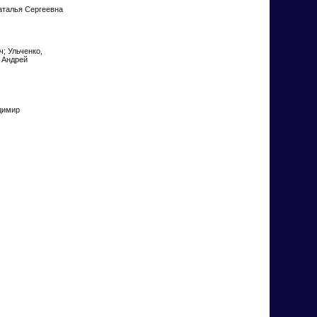
Наталья Сергеевна
ич; Ульченко,
, Андрей
адимир
ч