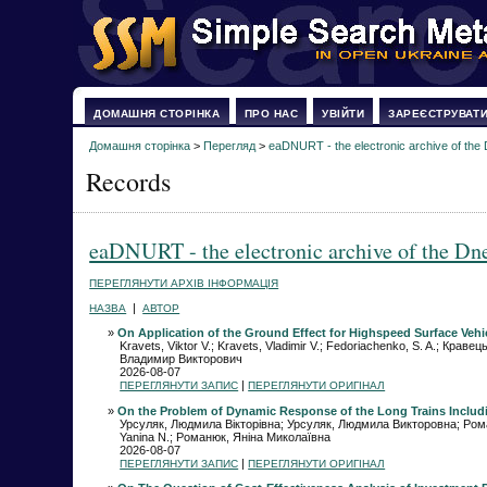
ДОМАШНЯ СТОРІНКА
ПРО НАС
УВІЙТИ
ЗАРЕЄСТРУВАТ
Домашня сторінка
>
Перегляд
>
eaDNURT - the electronic archive of the 
Records
eaDNURT - the electronic archive of the Dne
ПЕРЕГЛЯНУТИ АРХІВ ІНФОРМАЦІЯ
|
НАЗВА
АВТОР
»
On Application of the Ground Effect for Highspeed Surface Vehi
Kravets, Viktor V.; Kravets, Vladimir V.; Fedoriachenko, S. A.; К
Владимир Викторович
2026-08-07
|
ПЕРЕГЛЯНУТИ ЗАПИС
ПЕРЕГЛЯНУТИ ОРИГІНАЛ
»
On the Problem of Dynamic Response of the Long Trains Includin
Урсуляк, Людмила Вікторівна; Урсуляк, Людмила Викторовна; Роман
Yanina N.; Романюк, Яніна Миколаївна
2026-08-07
|
ПЕРЕГЛЯНУТИ ЗАПИС
ПЕРЕГЛЯНУТИ ОРИГІНАЛ