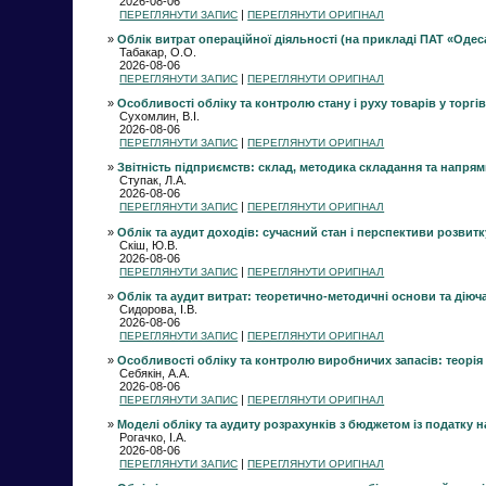
2026-08-06
|
ПЕРЕГЛЯНУТИ ЗАПИС
ПЕРЕГЛЯНУТИ ОРИГІНАЛ
»
Облік витрат операційної діяльності (на прикладі ПАТ «Одес
Табакар, О.О.
2026-08-06
|
ПЕРЕГЛЯНУТИ ЗАПИС
ПЕРЕГЛЯНУТИ ОРИГІНАЛ
»
Особливості обліку та контролю стану і руху товарів у торг
Сухомлин, В.І.
2026-08-06
|
ПЕРЕГЛЯНУТИ ЗАПИС
ПЕРЕГЛЯНУТИ ОРИГІНАЛ
»
Звітність підприємств: склад, методика складання та напрям
Ступак, Л.А.
2026-08-06
|
ПЕРЕГЛЯНУТИ ЗАПИС
ПЕРЕГЛЯНУТИ ОРИГІНАЛ
»
Облік та аудит доходів: сучасний стан і перспективи розвитк
Скіш, Ю.В.
2026-08-06
|
ПЕРЕГЛЯНУТИ ЗАПИС
ПЕРЕГЛЯНУТИ ОРИГІНАЛ
»
Облік та аудит витрат: теоретично-методичні основи та діюча
Сидорова, І.В.
2026-08-06
|
ПЕРЕГЛЯНУТИ ЗАПИС
ПЕРЕГЛЯНУТИ ОРИГІНАЛ
»
Особливості обліку та контролю виробничих запасів: теорія т
Себякін, А.А.
2026-08-06
|
ПЕРЕГЛЯНУТИ ЗАПИС
ПЕРЕГЛЯНУТИ ОРИГІНАЛ
»
Моделі обліку та аудиту розрахунків з бюджетом із податку на
Рогачко, І.А.
2026-08-06
|
ПЕРЕГЛЯНУТИ ЗАПИС
ПЕРЕГЛЯНУТИ ОРИГІНАЛ