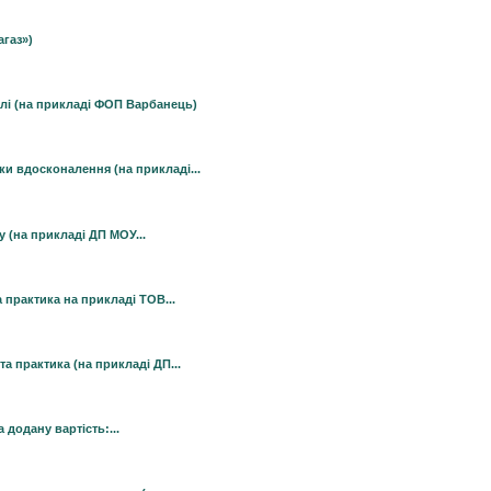
агаз»)
івлі (на прикладі ФОП Варбанець)
ки вдосконалення (на прикладі...
у (на прикладі ДП МОУ...
 практика на прикладі ТОВ...
а практика (на прикладі ДП...
 додану вартість:...