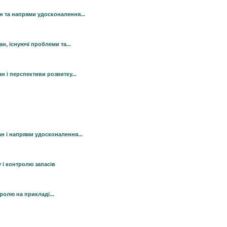
ан та напрями удосконалення...
н, існуючі проблеми та...
н і перспективи розвитку...
ан і напрями удосконалення...
 і контролю запасів
ролю на прикладі...