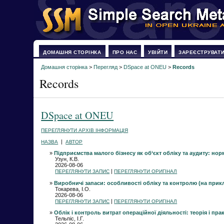
ДОМАШНЯ СТОРІНКА
ПРО НАС
УВІЙТИ
ЗАРЕЄСТРУВАТ
Домашня сторінка
>
Перегляд
>
DSpace at ONEU
>
Records
Records
DSpace at ONEU
ПЕРЕГЛЯНУТИ АРХІВ ІНФОРМАЦІЯ
|
НАЗВА
АВТОР
»
Підприємства малого бізнесу як об‘єкт обліку та аудиту: норм
Узун, К.В.
2026-08-06
|
ПЕРЕГЛЯНУТИ ЗАПИС
ПЕРЕГЛЯНУТИ ОРИГІНАЛ
»
Виробничі запаси: особливості обліку та контролю (на прик
Токарева, І.О.
2026-08-06
|
ПЕРЕГЛЯНУТИ ЗАПИС
ПЕРЕГЛЯНУТИ ОРИГІНАЛ
»
Облік і контроль витрат операційної діяльності: теорія і пра
Тельпіс, І.Г.