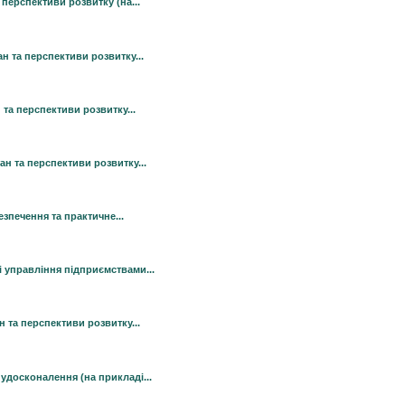
 перспективи розвитку (на...
ан та перспективи розвитку...
 та перспективи розвитку...
ан та перспективи розвитку...
езпечення та практичне...
і управління підприємствами...
н та перспективи розвитку...
 удосконалення (на прикладі...