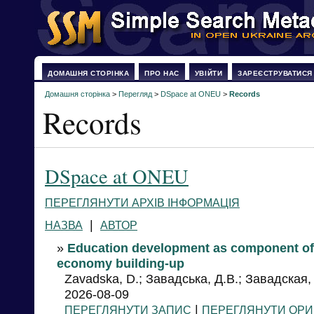
ДОМАШНЯ СТОРІНКА
ПРО НАС
УВІЙТИ
ЗАРЕЄСТРУВАТИСЯ
Домашня сторінка
>
Перегляд
>
DSpace at ONEU
>
Records
Records
DSpace at ONEU
ПЕРЕГЛЯНУТИ АРХІВ ІНФОРМАЦІЯ
|
НАЗВА
АВТОР
»
Education development as component of 
economy building-up
Zavadska, D.; Завадська, Д.В.; Завадская,
2026-08-09
|
ПЕРЕГЛЯНУТИ ЗАПИС
ПЕРЕГЛЯНУТИ ОРИ