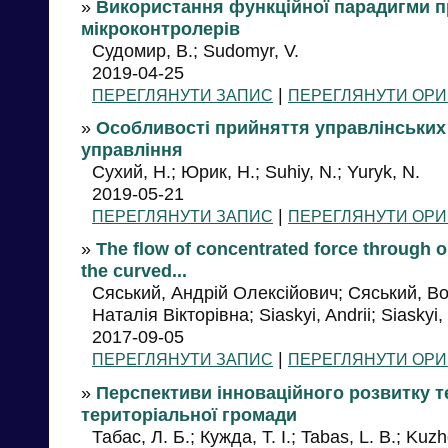
»
Використання функційної парадигми п
мікроконтролерів
Судомир, В.; Sudomyr, V.
2019-04-25
|
ПЕРЕГЛЯНУТИ ЗАПИС
ПЕРЕГЛЯНУТИ ОРИ
»
Особливості прийняття управлінських 
управління
Сухий, Н.; Юрик, Н.; Suhiy, N.; Yuryk, N.
2019-05-21
|
ПЕРЕГЛЯНУТИ ЗАПИС
ПЕРЕГЛЯНУТИ ОРИ
»
The flow of concentrated force through op
the curved...
Сяський, Андрій Олексійович; Сяський, 
Наталія Вікторівна; Siaskyi, Andrii; Siaskyi
2017-09-05
|
ПЕРЕГЛЯНУТИ ЗАПИС
ПЕРЕГЛЯНУТИ ОРИ
»
Перспективи інноваційного розвитку т
територіальної громади
Табас, Л. Б.; Кужда, Т. І.; Tabas, L. B.; Kuzhd