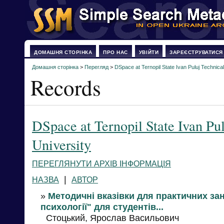
ДОМАШНЯ СТОРІНКА
ПРО НАС
УВІЙТИ
ЗАРЕЄСТРУВАТИСЯ
Домашня сторінка
>
Перегляд
>
DSpace at Ternopil State Ivan Puluj Technical
Records
DSpace at Ternopil State Ivan Pu
University
ПЕРЕГЛЯНУТИ АРХІВ ІНФОРМАЦІЯ
|
НАЗВА
АВТОР
»
Методичні вказівки для практичних зан
психології" для студентів...
Стоцький, Ярослав Васильович