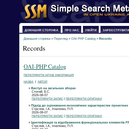
ДОМАШНЯ СТОРІНКА
ПРО НАС
УВІЙТИ
ЗАРЕЄСТРУВАТ
Домашня сторінка
>
Перегляд
>
OAI-PHP Catalog
>
Records
Records
OAI-PHP Catalog
ПЕРЕГЛЯНУТИ АРХІВ ІНФОРМАЦІЯ
|
НАЗВА
АВТОР
»
Виступ на загальних зборах
Стогній, Б.С.
2026-08-07
|
ПЕРЕГЛЯНУТИ ЗАПИС
ПЕРЕГЛЯНУТИ ОРИГІНАЛ
»
Підхід до оцінювання економічних характеристик проектних р
Стрєлов, І.А.; Ігнатенко, П.П.
2026-08-07
|
ПЕРЕГЛЯНУТИ ЗАПИС
ПЕРЕГЛЯНУТИ ОРИГІНАЛ
»
Ідентифікація та відображення функціональних елементів FP
Стрєлов, І.А.; Ігнатенко, П.П.