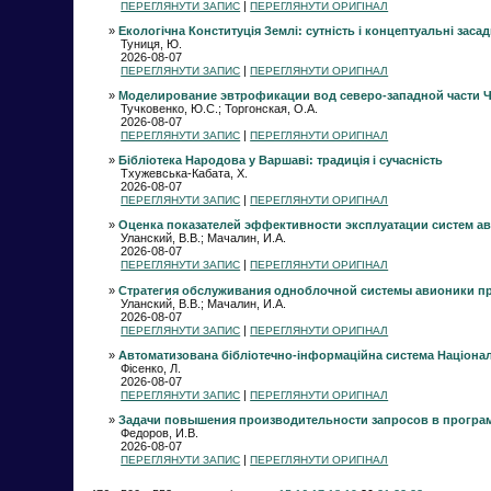
|
ПЕРЕГЛЯНУТИ ЗАПИС
ПЕРЕГЛЯНУТИ ОРИГІНАЛ
»
Екологічна Конституція Землі: сутність і концептуальні заса
Туниця, Ю.
2026-08-07
|
ПЕРЕГЛЯНУТИ ЗАПИС
ПЕРЕГЛЯНУТИ ОРИГІНАЛ
»
Моделирование эвтрофикации вод северо-западной части 
Тучковенко, Ю.С.; Торгонская, О.А.
2026-08-07
|
ПЕРЕГЛЯНУТИ ЗАПИС
ПЕРЕГЛЯНУТИ ОРИГІНАЛ
»
Бібліотека Народова у Варшаві: традиція і сучасність
Тхужевська-Кабата, Х.
2026-08-07
|
ПЕРЕГЛЯНУТИ ЗАПИС
ПЕРЕГЛЯНУТИ ОРИГІНАЛ
»
Оценка показателей эффективности эксплуатации систем а
Уланский, В.В.; Мачалин, И.А.
2026-08-07
|
ПЕРЕГЛЯНУТИ ЗАПИС
ПЕРЕГЛЯНУТИ ОРИГІНАЛ
»
Стратегия обслуживания одноблочной системы авионики пр
Уланский, В.В.; Мачалин, И.А.
2026-08-07
|
ПЕРЕГЛЯНУТИ ЗАПИС
ПЕРЕГЛЯНУТИ ОРИГІНАЛ
»
Автоматизована бібліотечно-інформаційна система Національ
Фісенко, Л.
2026-08-07
|
ПЕРЕГЛЯНУТИ ЗАПИС
ПЕРЕГЛЯНУТИ ОРИГІНАЛ
»
Задачи повышения производительности запросов в програ
Федоров, И.В.
2026-08-07
|
ПЕРЕГЛЯНУТИ ЗАПИС
ПЕРЕГЛЯНУТИ ОРИГІНАЛ