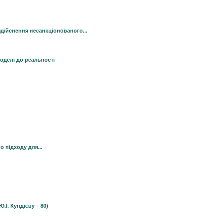
дійснення несанкціонованого...
оделі до реальності
о підходу для...
І. Кундієву – 80)