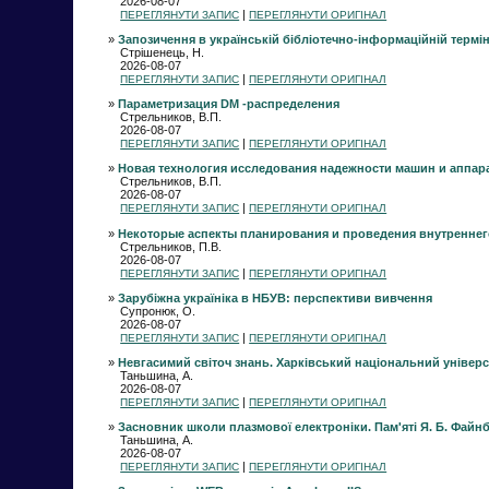
2026-08-07
|
ПЕРЕГЛЯНУТИ ЗАПИС
ПЕРЕГЛЯНУТИ ОРИГІНАЛ
»
Запозичення в українській бібліотечно-інформаційній термін
Стрішенець, Н.
2026-08-07
|
ПЕРЕГЛЯНУТИ ЗАПИС
ПЕРЕГЛЯНУТИ ОРИГІНАЛ
»
Параметризация DM -распределения
Стрельников, В.П.
2026-08-07
|
ПЕРЕГЛЯНУТИ ЗАПИС
ПЕРЕГЛЯНУТИ ОРИГІНАЛ
»
Новая технология исследования надежности машин и аппар
Стрельников, В.П.
2026-08-07
|
ПЕРЕГЛЯНУТИ ЗАПИС
ПЕРЕГЛЯНУТИ ОРИГІНАЛ
»
Некоторые аспекты планирования и проведения внутреннег
Стрельников, П.В.
2026-08-07
|
ПЕРЕГЛЯНУТИ ЗАПИС
ПЕРЕГЛЯНУТИ ОРИГІНАЛ
»
Зарубіжна україніка в НБУВ: перспективи вивчення
Супронюк, О.
2026-08-07
|
ПЕРЕГЛЯНУТИ ЗАПИС
ПЕРЕГЛЯНУТИ ОРИГІНАЛ
»
Невгасимий світоч знань. Харківський національний університе
Таньшина, А.
2026-08-07
|
ПЕРЕГЛЯНУТИ ЗАПИС
ПЕРЕГЛЯНУТИ ОРИГІНАЛ
»
Засновник школи плазмової електроніки. Пам'яті Я. Б. Файн
Таньшина, А.
2026-08-07
|
ПЕРЕГЛЯНУТИ ЗАПИС
ПЕРЕГЛЯНУТИ ОРИГІНАЛ