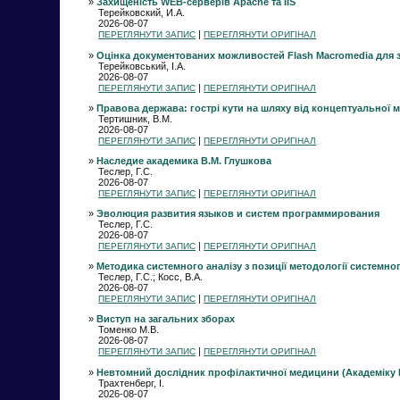
»
Захищеність WEB-серверів Apache та IIS
Терейковский, И.А.
2026-08-07
|
ПЕРЕГЛЯНУТИ ЗАПИС
ПЕРЕГЛЯНУТИ ОРИГІНАЛ
»
Оцінка документованих можливостей Flash Macromedia для з
Терейковський, І.А.
2026-08-07
|
ПЕРЕГЛЯНУТИ ЗАПИС
ПЕРЕГЛЯНУТИ ОРИГІНАЛ
»
Правова держава: гострі кути на шляху від концептуальної м
Тертишник, В.М.
2026-08-07
|
ПЕРЕГЛЯНУТИ ЗАПИС
ПЕРЕГЛЯНУТИ ОРИГІНАЛ
»
Наследие академика В.М. Глушкова
Теслер, Г.С.
2026-08-07
|
ПЕРЕГЛЯНУТИ ЗАПИС
ПЕРЕГЛЯНУТИ ОРИГІНАЛ
»
Эволюция развития языков и систем программирования
Теслер, Г.С.
2026-08-07
|
ПЕРЕГЛЯНУТИ ЗАПИС
ПЕРЕГЛЯНУТИ ОРИГІНАЛ
»
Методика системного аналізу з позиції методології системног
Теслер, Г.С.; Косс, В.А.
2026-08-07
|
ПЕРЕГЛЯНУТИ ЗАПИС
ПЕРЕГЛЯНУТИ ОРИГІНАЛ
»
Виступ на загальних зборах
Томенко М.В.
2026-08-07
|
ПЕРЕГЛЯНУТИ ЗАПИС
ПЕРЕГЛЯНУТИ ОРИГІНАЛ
»
Невтомний дослідник профілактичної медицини (Академіку Ю.
Трахтенберг, І.
2026-08-07