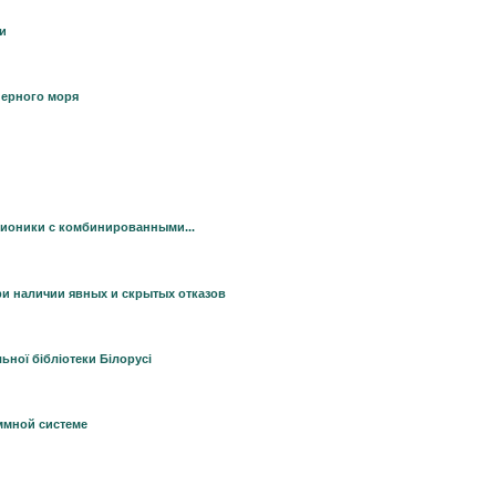
ди
Черного моря
вионики с комбинированными...
и наличии явных и скрытых отказов
ної бібліотеки Білорусі
ммной системе