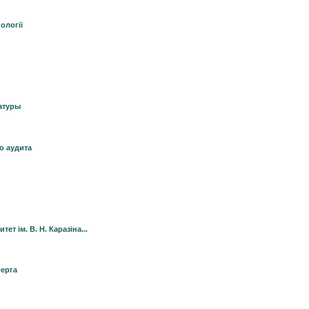
ології
атуры
о аудита
т ім. В. Н. Каразіна...
берга