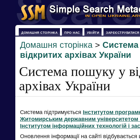
ДОМАШНЯ СТОРІНКА
ПРО НАС
УВІЙТИ
ЗАРЕЄСТРУВАТИСЯ
Домашня сторінка
>
Система
відкритих архівах України
Система пошуку у в
архівах України
Система підтримується
Інститутом програм
Житомирським державним університетом і
Інститутом інформаційних технологій і за
Оновлення інформації на сайті відбувається