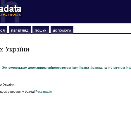
ИСЯ
ПЕРЕГЛЯД
ПОШУК
ДОПОМОГА
х України
и
,
Житомирським державним університетом імені Івана Франка
,
та
Інститутом ін
х України.
ашому ресурсі у розліді
Реєстрація