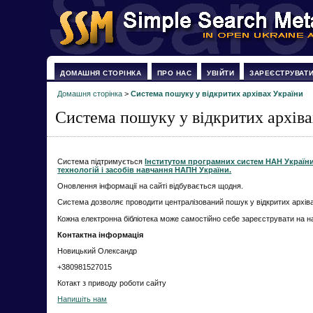
ДОМАШНЯ СТОРІНКА
ПРО НАС
УВІЙТИ
ЗАРЕЄСТРУВАТ
Домашня сторінка
>
Система пошуку у відкритих архівах України
Система пошуку у відкритих архіва
Система підтримується
Інститутом програмних систем НАН Україн
технологій і засобів навчання НАПН України.
Оновлення інформації на сайті відбувається щодня.
Система дозволяє проводити централізований пошук у відкритих архіва
Кожна електронна бібліотека може самостійно себе зареєструвати на н
Контактна інформація
Новицький Олександр
+380981527015
Котакт з приводу роботи сайту
Напишіть нам