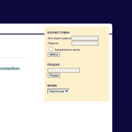
КОРИСТУВАЧ
Ім'я користувача
Пароль
Запам'ятати мене
ПОШУК
формаційних
МОВА