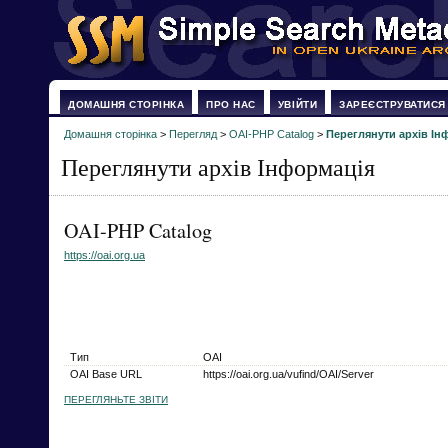
ДОМАШНЯ СТОРІНКА
ПРО НАС
УВІЙТИ
ЗАРЕЄСТРУВАТИСЯ
Домашня сторінка
>
Перегляд
>
OAI-PHP Catalog
>
Переглянути архів Ін
Переглянути архів Інформація
OAI-PHP Catalog
https://oai.org.ua
Тип
OAI
OAI Base URL
https://oai.org.ua/vufind/OAI/Server
ПЕРЕГЛЯНЬТЕ ЗВІТИ