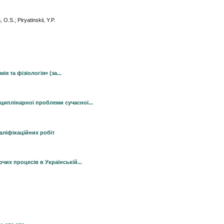
O.S.; Piryatinskii, Y.P.
 та фізіологія» (за...
циплінарної проблеми сучасної...
аліфікаційних робіт
чих процесів в Українській...