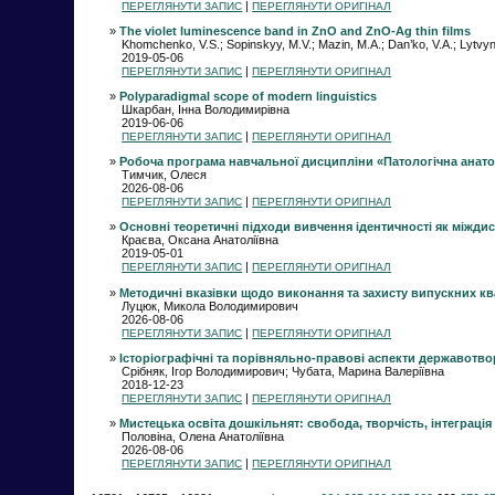
|
ПЕРЕГЛЯНУТИ ЗАПИС
ПЕРЕГЛЯНУТИ ОРИГІНАЛ
»
The violet luminescence band in ZnO and ZnO-Ag thin films
Khomchenko, V.S.; Sopinskyy, M.V.; Mazin, M.A.; Dan’ko, V.A.; Lytvyn, 
2019-05-06
|
ПЕРЕГЛЯНУТИ ЗАПИС
ПЕРЕГЛЯНУТИ ОРИГІНАЛ
»
Polyparadigmal scope of modern linguistics
Шкарбан, Інна Володимирівна
2019-06-06
|
ПЕРЕГЛЯНУТИ ЗАПИС
ПЕРЕГЛЯНУТИ ОРИГІНАЛ
»
Робоча програма навчальної дисципліни «Патологічна анатомія
Тимчик, Олеся
2026-08-06
|
ПЕРЕГЛЯНУТИ ЗАПИС
ПЕРЕГЛЯНУТИ ОРИГІНАЛ
»
Основні теоретичні підходи вивчення ідентичності як міждис
Краєва, Оксана Анатоліївна
2019-05-01
|
ПЕРЕГЛЯНУТИ ЗАПИС
ПЕРЕГЛЯНУТИ ОРИГІНАЛ
»
Методичні вказівки щодо виконання та захисту випускних кв
Луцюк, Микола Володимирович
2026-08-06
|
ПЕРЕГЛЯНУТИ ЗАПИС
ПЕРЕГЛЯНУТИ ОРИГІНАЛ
»
Історіографічні та порівняльно-правові аспекти державотвор
Срібняк, Ігор Володимирович; Чубата, Марина Валеріївна
2018-12-23
|
ПЕРЕГЛЯНУТИ ЗАПИС
ПЕРЕГЛЯНУТИ ОРИГІНАЛ
»
Мистецька освіта дошкільнят: свобода, творчість, інтеграція
Половіна, Олена Анатоліївна
2026-08-06
|
ПЕРЕГЛЯНУТИ ЗАПИС
ПЕРЕГЛЯНУТИ ОРИГІНАЛ