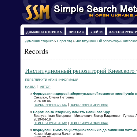
ДОМАШНЯ СТОРІНКА
ПРО НАС
УВІЙТИ
ЗАРЕЄСТРУВАТ
Домашня сторінка
>
Перегляд
>
Институционный репозиторий Киевског
Records
Институционный репозиторий Киевского 
ПЕРЕГЛЯНУТИ АРХІВ ІНФОРМАЦІЯ
|
НАЗВА
АВТОР
»
Формування здоров’язбережувальної компетентності учнів по
Сакалюк, Олена Петрівна
2026-08-06
|
ПЕРЕГЛЯНУТИ ЗАПИС
ПЕРЕГЛЯНУТИ ОРИГІНАЛ
»
Боротьба за історичну пам’ять Бабиного Яру
Братусь, Іван Вікторович; Михалевич, Віктор Вадимович; Гунька,
2019-04-18
|
ПЕРЕГЛЯНУТИ ЗАПИС
ПЕРЕГЛЯНУТИ ОРИГІНАЛ
»
Формування мотивації старшокласників до вивчення математ
Козир, Маргарита Валентинівна