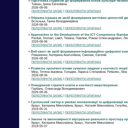
»
Підготовка студентів до формування основ культури читання
Товкач, Ірина Євгеніївна
2026-08-06
|
ПЕРЕГЛЯНУТИ ЗАПИС
ПЕРЕГЛЯНУТИ ОРИГІНАЛ
»
Образна іграшка як засіб формування життєвих цінностей д
Бєлєнька, Ганна Володимирівна
2026-08-06
|
ПЕРЕГЛЯНУТИ ЗАПИС
ПЕРЕГЛЯНУТИ ОРИГІНАЛ
»
Approaches to the Development of the ICT Competence Standard 
Pavliuk, Roman; Liakh, Tetiana; Павлюк, Роман Олександрович; Лях
2026-08-06
|
ПЕРЕГЛЯНУТИ ЗАПИС
ПЕРЕГЛЯНУТИ ОРИГІНАЛ
»
Веб-квест як засіб формування інформаційно-цифрової компе
Романенко, Катерина Анатоліївна; Сіменик, Євгеній
2026-08-06
|
ПЕРЕГЛЯНУТИ ЗАПИС
ПЕРЕГЛЯНУТИ ОРИГІНАЛ
»
Розвиток хронічної втоми сучасної людини у контексті теор
Мієр, Тетяна Іванівна; Голодюк, Лариса Степанівна; Рибалко, Ліна
2026-08-06
|
ПЕРЕГЛЯНУТИ ЗАПИС
ПЕРЕГЛЯНУТИ ОРИГІНАЛ
»
Поведінкові стратегії освіти в контексті миротворення
Горбань, Олександр Володимирович
2026-08-06
|
ПЕРЕГЛЯНУТИ ЗАПИС
ПЕРЕГЛЯНУТИ ОРИГІНАЛ
»
Суспільний сектор в умовах інноватизації та цифровізації е
Краус, Катерина Миколаївна; Краус, Наталія Миколаївна; Голубк
2019-05-31
|
ПЕРЕГЛЯНУТИ ЗАПИС
ПЕРЕГЛЯНУТИ ОРИГІНАЛ
»
Закони та закономірності віртуально-реального простору кр
Краус, Катерина Миколаївна; Краус, Наталія Миколаївна
2019-05-07