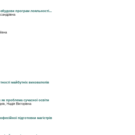
озбудови програм лояльності...
ксандрівна
іївна
ності майбутніх вихователів
и як проблема сучасної освіти
ік, Надія Вікторівна
офесійної підготовки магістрів