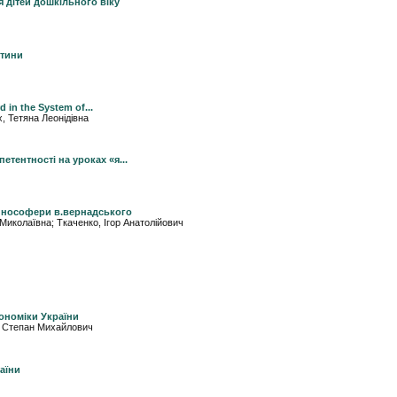
 дітей дошкільного віку
итини
in the System of...
, Тетяна Леонідівна
тентності на уроках «я...
ії нософери в.вернадського
 Миколаївна; Ткаченко, Ігор Анатолійович
кономіки України
а, Степан Михайлович
аїни