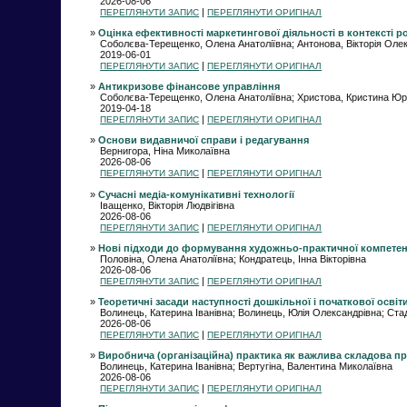
2026-08-06
|
ПЕРЕГЛЯНУТИ ЗАПИС
ПЕРЕГЛЯНУТИ ОРИГІНАЛ
»
Оцінка ефективності маркетингової діяльності в контексті р
Соболєва-Терещенко, Олена Анатоліївна; Антонова, Вікторія Оле
2019-06-01
|
ПЕРЕГЛЯНУТИ ЗАПИС
ПЕРЕГЛЯНУТИ ОРИГІНАЛ
»
Антикризове фінансове управління
Соболєва-Терещенко, Олена Анатоліївна; Христова, Кристина Юр
2019-04-18
|
ПЕРЕГЛЯНУТИ ЗАПИС
ПЕРЕГЛЯНУТИ ОРИГІНАЛ
»
Основи видавничої справи і редагування
Вернигора, Ніна Миколаївна
2026-08-06
|
ПЕРЕГЛЯНУТИ ЗАПИС
ПЕРЕГЛЯНУТИ ОРИГІНАЛ
»
Сучасні медіа-комунікативні технології
Іващенко, Вікторія Людвігівна
2026-08-06
|
ПЕРЕГЛЯНУТИ ЗАПИС
ПЕРЕГЛЯНУТИ ОРИГІНАЛ
»
Нові підходи до формування художньо-практичної компетент
Половіна, Олена Анатоліївна; Кондратець, Інна Вікторівна
2026-08-06
|
ПЕРЕГЛЯНУТИ ЗАПИС
ПЕРЕГЛЯНУТИ ОРИГІНАЛ
»
Теоретичні засади наступності дошкільної і початкової освіт
Волинець, Катерина Іванівна; Волинець, Юлія Олександрівна; Стадн
2026-08-06
|
ПЕРЕГЛЯНУТИ ЗАПИС
ПЕРЕГЛЯНУТИ ОРИГІНАЛ
»
Виробнича (організаційна) практика як важлива складова пр
Волинець, Катерина Іванівна; Вертугіна, Валентина Миколаївна
2026-08-06
|
ПЕРЕГЛЯНУТИ ЗАПИС
ПЕРЕГЛЯНУТИ ОРИГІНАЛ