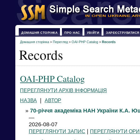
ДОМАШНЯ СТОРІНКА
ПРО НАС
УВІЙТИ
ЗАРЕЄСТРУВАТИСЯ
Домашня сторінка
>
Перегляд
>
OAI-PHP Catalog
>
Records
Records
OAI-PHP Catalog
ПЕРЕГЛЯНУТИ АРХІВ ІНФОРМАЦІЯ
|
НАЗВА
АВТОР
»
70-річчя академіка НАН України К.А. Ю
—
2026-08-07
|
ПЕРЕГЛЯНУТИ ЗАПИС
ПЕРЕГЛЯНУТИ ОРИ