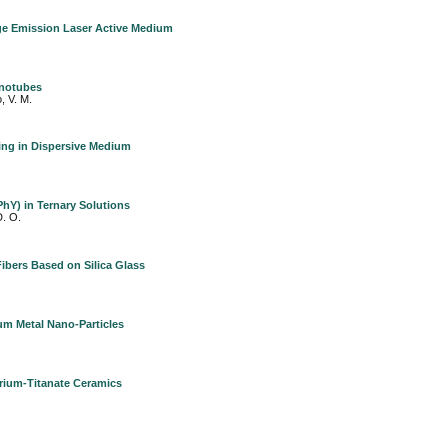
e Emission Laser Active Medium
anotubes
, V. M.
ting in Dispersive Medium
PhY) in Ternary Solutions
D. O.
ibers Based on Silica Glass
um Metal Nano-Particles
arium-Titanate Ceramics