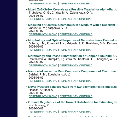
2026-08-07
|
ПЕРЕГЛЯНУТИ ЗАПИС
ПЕРЕГЛЯНУТИ ОРИГІНАЛ
»
Mixed ZnSxSe1–x Crystals as a Possible Material for Alpha-Partic
Trubaieva, O. G.; Chaika, M. A.; Zelenskaya, O. V.
2026-08-07
|
ПЕРЕГЛЯНУТИ ЗАПИС
ПЕРЕГЛЯНУТИ ОРИГІНАЛ
»
Modeling of Bacterial Chemotaxis in a Medium with a Repellent
Vasilev, O. M.; Karpenko, V. O.
2026-08-07
|
ПЕРЕГЛЯНУТИ ЗАПИС
ПЕРЕГЛЯНУТИ ОРИГІНАЛ
»
Morphology and Optical Properties of Nanostructures Formed in
Bolesta, I. M.; Rovetskii, I. N.; Velgosh, S. R.; Rykhlyuk, S. V.; Karbo
2026-08-07
|
ПЕРЕГЛЯНУТИ ЗАПИС
ПЕРЕГЛЯНУТИ ОРИГІНАЛ
»
Morphology and Phase Transformation of Copper/Aluminium Ox
Panthawan, A.; Kumpika, T.; Sroila, W.; Kantarak, E.; Thongpan, W.;
2026-08-07
|
ПЕРЕГЛЯНУТИ ЗАПИС
ПЕРЕГЛЯНУТИ ОРИГІНАЛ
»
Nanocellulose as the Main Composite Component of Electromec
Balabai, R. M.; Zdeshchyts, A. V.
2026-08-07
|
ПЕРЕГЛЯНУТИ ЗАПИС
ПЕРЕГЛЯНУТИ ОРИГІНАЛ
»
Novel Pressure Sensors Made from Nanocomposites (Biodegrada
Hashim, A.; Hadi, A.
2026-08-07
|
ПЕРЕГЛЯНУТИ ЗАПИС
ПЕРЕГЛЯНУТИ ОРИГІНАЛ
»
Optimal Regularities of the Normal Distribution for Estimating th
Kosobutskyy, P.
2026-08-07
|
ПЕРЕГЛЯНУТИ ЗАПИС
ПЕРЕГЛЯНУТИ ОРИГІНАЛ