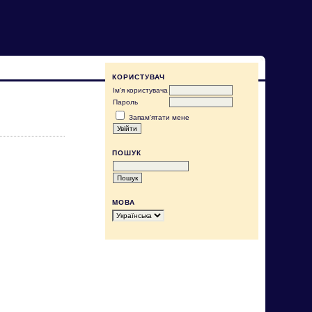
КОРИСТУВАЧ
Ім'я користувача
Пароль
Запам'ятати мене
ПОШУК
МОВА