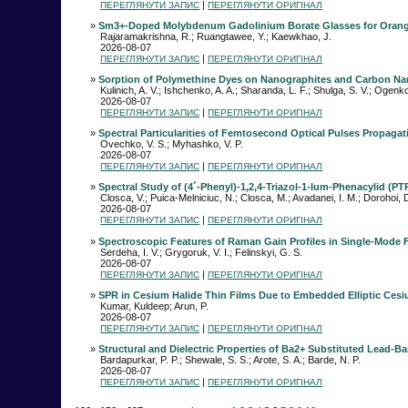
|
ПЕРЕГЛЯНУТИ ЗАПИС
ПЕРЕГЛЯНУТИ ОРИГІНАЛ
»
Sm3+-Doped Molybdenum Gadolinium Borate Glasses for Orang
Rajaramakrishna, R.; Ruangtawee, Y.; Kaewkhao, J.
2026-08-07
|
ПЕРЕГЛЯНУТИ ЗАПИС
ПЕРЕГЛЯНУТИ ОРИГІНАЛ
»
Sorption of Polymethine Dyes on Nanographites and Carbon N
Kulinich, A. V.; Ishchenko, A. A.; Sharanda, L. F.; Shulga, S. V.; Ogenko
2026-08-07
|
ПЕРЕГЛЯНУТИ ЗАПИС
ПЕРЕГЛЯНУТИ ОРИГІНАЛ
»
Spectral Particularities of Femtosecond Optical Pulses Propaga
Ovechko, V. S.; Myhashko, V. P.
2026-08-07
|
ПЕРЕГЛЯНУТИ ЗАПИС
ПЕРЕГЛЯНУТИ ОРИГІНАЛ
»
Spectral Study of (4´-Phenyl)-1,2,4-Triazol-1-Ium-Phenacylid (PT
Closca, V.; Puica-Melniciuc, N.; Closca, M.; Avadanei, I. M.; Dorohoi, 
2026-08-07
|
ПЕРЕГЛЯНУТИ ЗАПИС
ПЕРЕГЛЯНУТИ ОРИГІНАЛ
»
Spectroscopic Features of Raman Gain Profiles in Single-Mode F
Serdeha, I. V.; Grygoruk, V. I.; Felinskyi, G. S.
2026-08-07
|
ПЕРЕГЛЯНУТИ ЗАПИС
ПЕРЕГЛЯНУТИ ОРИГІНАЛ
»
SPR in Cesium Halide Thin Films Due to Embedded Elliptic Cesi
Kumar, Kuldeep; Arun, P.
2026-08-07
|
ПЕРЕГЛЯНУТИ ЗАПИС
ПЕРЕГЛЯНУТИ ОРИГІНАЛ
»
Structural and Dielectric Properties of Ba2+ Substituted Lead-B
Bardapurkar, P. P.; Shewale, S. S.; Arote, S. A.; Barde, N. P.
2026-08-07
|
ПЕРЕГЛЯНУТИ ЗАПИС
ПЕРЕГЛЯНУТИ ОРИГІНАЛ