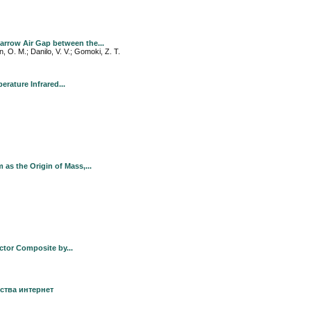
rrow Air Gap between the...
, O. M.; Danilo, V. V.; Gomoki, Z. T.
rature Infrared...
as the Origin of Mass,...
ctor Composite by...
ства интернет