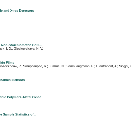
le and X-ray Detectors
 Non-Stoichiometric CdI2...
vnyk, I. D.; Gloskovskaya, N. V.
ide Films
 Pooseekheaw, P.; Sornphanpee, R.; Jumrus, N.; Sanmuangmoon, P.; Tuantranont, A.; Singjai,
hanical Sensors
ble Polymers–Metal Oxide...
e Sample Statistics of...