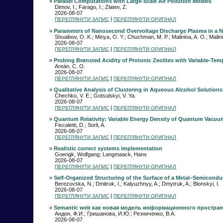
»
Parallel Computations with Large-scale Air Pollution Models
Dimov, I.; Farago, I.; Zlatev, Z.
2026-08-07
|
ПЕРЕГЛЯНУТИ ЗАПИС
ПЕРЕГЛЯНУТИ ОРИГІНАЛ
»
Parameters of Nanosecond Overvoltage Discharge Plasma in a Na
Shuaibov, O. K.; Minya, O. Y.; Chuchman, M. P.; Malinina, A. O.; Malinin
2026-08-07
|
ПЕРЕГЛЯНУТИ ЗАПИС
ПЕРЕГЛЯНУТИ ОРИГІНАЛ
»
Probing Brønsted Acidity of Protonic Zeolites with Variable-Tempe
Areán, C. O.
2026-08-07
|
ПЕРЕГЛЯНУТИ ЗАПИС
ПЕРЕГЛЯНУТИ ОРИГІНАЛ
»
Qualitative Analysis of Clustering in Aqueous Alcohol Solutions
Chechko, V. E.; Gotsulskyi, V. Ya.
2026-08-07
|
ПЕРЕГЛЯНУТИ ЗАПИС
ПЕРЕГЛЯНУТИ ОРИГІНАЛ
»
Quantum Relativity: Variable Energy Density of Quantum Vacuum 
Fiscaletti, D.; Sorli, A.
2026-08-07
|
ПЕРЕГЛЯНУТИ ЗАПИС
ПЕРЕГЛЯНУТИ ОРИГІНАЛ
»
Realistic correct systems implementation
Goerigk, Wolfgang; Langmaack, Hans
2026-08-07
|
ПЕРЕГЛЯНУТИ ЗАПИС
ПЕРЕГЛЯНУТИ ОРИГІНАЛ
»
Self-Organized Structuring of the Surface of a Metal–Semicondu
Berezovska, N.; Dmitruk, I.; Kalyuzhnyy, A.; Dmytruk, A.; Blonskyi, I.
2026-08-07
|
ПЕРЕГЛЯНУТИ ЗАПИС
ПЕРЕГЛЯНУТИ ОРИГІНАЛ
»
Semantic web как новая модель информационного простран
Андон, Ф.И.; Гришанова, И.Ю.; Резниченко, В.А.
2026-08-07