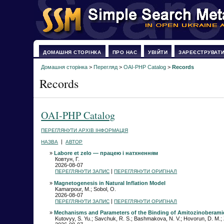
ДОМАШНЯ СТОРІНКА
ПРО НАС
УВІЙТИ
ЗАРЕЄСТРУВАТ
Домашня сторінка
>
Перегляд
>
OAI-PHP Catalog
>
Records
Records
OAI-PHP Catalog
ПЕРЕГЛЯНУТИ АРХІВ ІНФОРМАЦІЯ
|
НАЗВА
АВТОР
»
Labore et zelo — працею і натхненням
Ковтун, Г.
2026-08-07
|
ПЕРЕГЛЯНУТИ ЗАПИС
ПЕРЕГЛЯНУТИ ОРИГІНАЛ
»
Magnetogenesis in Natural Inflation Model
Kamarpour, M.; Sobol, O.
2026-08-07
|
ПЕРЕГЛЯНУТИ ЗАПИС
ПЕРЕГЛЯНУТИ ОРИГІНАЛ
»
Mechanisms and Parameters of the Binding of Amitozinoberamid
Kutovyy, S. Yu.; Savchuk, R. S.; Bashmakova, N. V.; Hovorun, D. M.; Z