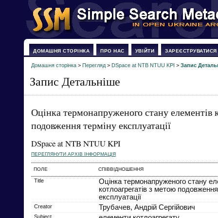
ДОМАШНЯ СТОРІНКА
ПРО НАС
УВІЙТИ
ЗАРЕЄСТРУВАТИСЯ
Домашня сторінка
>
Перегляд
>
DSpace at NTB NTUU KPI
>
Запис Деталь
Запис Детальніше
Оцінка термонапруженого стану елементів к
подовження терміну експлуатації
DSpace at NTB NTUU KPI
ПЕРЕГЛЯНУТИ АРХІВ ІНФОРМАЦІЯ
ПОЛЕ
СПІВВІДНОШЕННЯ
Title
Оцінка термонапруженого стану ел
котлоагрегатів з метою подовження
експлуатації
Creator
Трубачев, Андрій Сергійович
Subject
елементи котлоагрегату