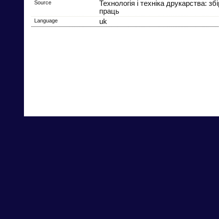
Source
Технологія і техніка друкарства: зб
праць
Language
uk