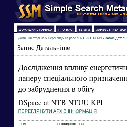
ДОМАШНЯ СТОРІНКА
ПРО НАС
УВІЙТИ
ЗАРЕЄСТРУВАТИСЯ
Домашня сторінка
>
Перегляд
>
DSpace at NTB NTUU KPI
>
Запис Деталь
Запис Детальніше
Дослідження впливу енергетичн
паперу спеціального призначенн
до забруднення в обігу
DSpace at NTB NTUU KPI
ПЕРЕГЛЯНУТИ АРХІВ ІНФОРМАЦІЯ
ПОЛЕ
СПІВВІДНОШЕННЯ