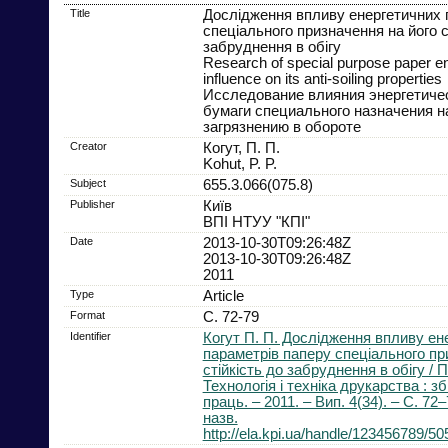
Title
Дослідження впливу енергетичних 
спеціального призначення на його с
забруднення в обігу
Research of special purpose paper e
influence on its anti-soiling properties
Исследование влияния энергетиче
бумаги специального назначения на
загрязнению в обороте
Creator
Когут, П. П.
Kohut, P. P.
Subject
655.3.066(075.8)
Publisher
Київ
ВПІ НТУУ "КПІ"
Date
2013-10-30T09:26:48Z
2013-10-30T09:26:48Z
2011
Type
Article
Format
С. 72-79
Identifier
Когут П. П. Дослідження впливу ен
параметрів паперу спеціального пр
стійкість до забруднення в обігу / П.
Технологія і техніка друкарства : з
праць. – 2011. – Вип. 4(34). – С. 72–7
назв.
http://ela.kpi.ua/handle/123456789/50