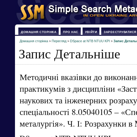
ДОМАШНЯ СТОРІНКА
ПРО НАС
УВІЙТИ
ЗАРЕЄСТРУВАТИСЯ
Домашня сторінка
>
Перегляд
>
DSpace at NTB NTUU KPI
>
Запис Деталь
Запис Детальніше
Методичні вказівки до виконан
практикумів з дисципліни «За
наукових та інженерних розраху
спеціальності 8.05040105 – «Сп
металургія». Ч. І: Розрахунки в