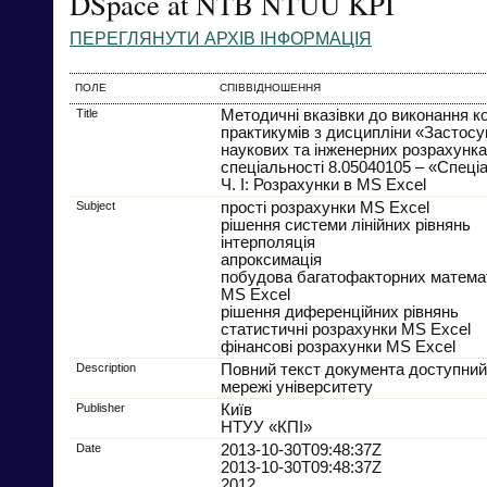
DSpace at NTB NTUU KPI
ПЕРЕГЛЯНУТИ АРХІВ ІНФОРМАЦІЯ
ПОЛЕ
СПІВВІДНОШЕННЯ
Title
Методичні вказівки до виконання к
практикумів з дисципліни «Застос
наукових та інженерних розрахунка
спеціальності 8.05040105 – «Спеці
Ч. І: Розрахунки в MS Excel
Subject
прості розрахунки MS Excel
рішення системи лінійних рівнянь
інтерполяція
апроксимація
побудова багатофакторних матема
MS Excel
рішення диференційних рівнянь
статистичні розрахунки MS Excel
фінансові розрахунки MS Excel
Description
Повний текст документа доступний
мережі університету
Publisher
Київ
НТУУ «КПІ»
Date
2013-10-30T09:48:37Z
2013-10-30T09:48:37Z
2012