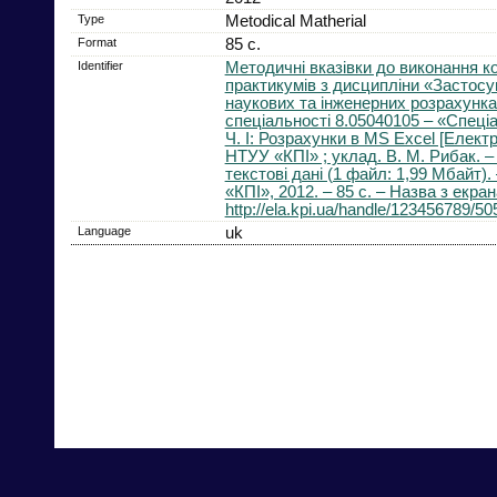
Type
Metodical Matherial
Format
85 с.
Identifier
Методичні вказівки до виконання к
практикумів з дисципліни «Застос
наукових та інженерних розрахунка
спеціальності 8.05040105 – «Спеці
Ч. І: Розрахунки в MS Excel [Електр
НТУУ «КПІ» ; уклад. В. М. Рибак. –
текстові дані (1 файл: 1,99 Мбайт).
«КПІ», 2012. – 85 с. – Назва з екран
http://ela.kpi.ua/handle/123456789/50
Language
uk