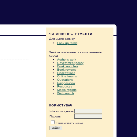
ЧИТАННЯ ІНСТРУМЕНТИ
Для цього запису
Look up terms
Знайти пов'язаних з ним елементів
серед
Author's work
Government policy
Book searches
Book reviews
Dissertations
Online forums
Quotations
Pay-per-view
Resources
Media reports
Web search
КОРИСТУВАЧ
Ім'я користувача
Пароль
Запам'ятати мене