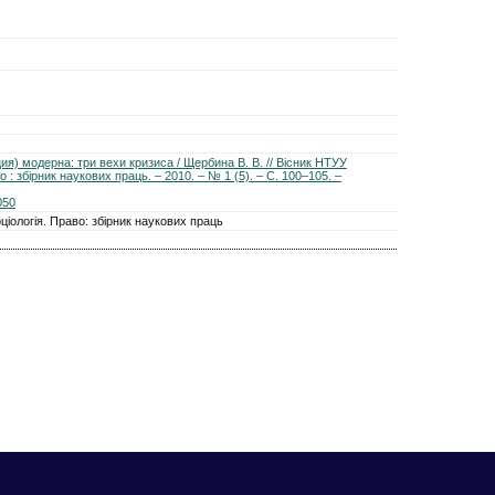
я) модерна: три вехи кризиса / Щербина В. В. // Вісник НТУУ
во : збірник наукових праць. – 2010. – № 1 (5). – С. 100–105. –
050
ціологія. Право: збірник наукових праць