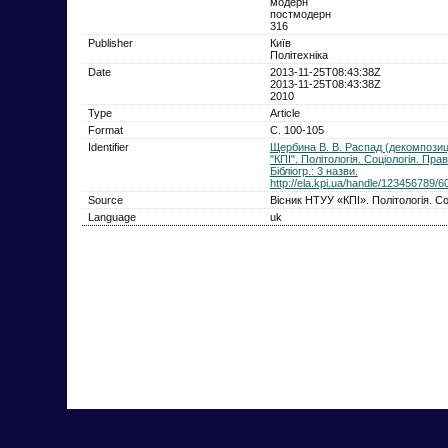
модерн
постмодерн
316
Publisher
Київ
Політехніка
Date
2013-11-25T08:43:38Z
2013-11-25T08:43:38Z
2010
Type
Article
Format
С. 100-105
Identifier
Щербина В. В. Распад (декомпозици
"КПІ". Політологія. Соціологія. Пра
Бібліогр.: 3 назви.
http://ela.kpi.ua/handle/123456789/6
Source
Вісник НТУУ «КПІ». Політологія. Со
Language
uk