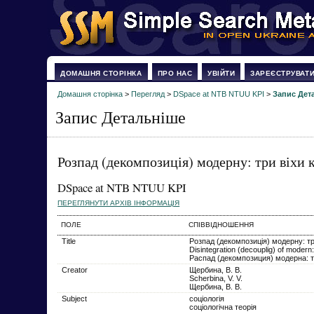
ДОМАШНЯ СТОРІНКА
ПРО НАС
УВІЙТИ
ЗАРЕЄСТРУВАТ
Домашня сторінка
>
Перегляд
>
DSpace at NTB NTUU KPI
>
Запис Дет
Запис Детальніше
Розпад (декомпозиція) модерну: три віхи 
DSpace at NTB NTUU KPI
ПЕРЕГЛЯНУТИ АРХІВ ІНФОРМАЦІЯ
ПОЛЕ
СПІВВІДНОШЕННЯ
Title
Розпад (декомпозиція) модерну: тр
Disintegration (decouplig) of modern:
Распад (декомпозиция) модерна: т
Creator
Щербина, В. В.
Scherbina, V. V.
Щербина, В. В.
Subject
соціологія
соціологічна теорія