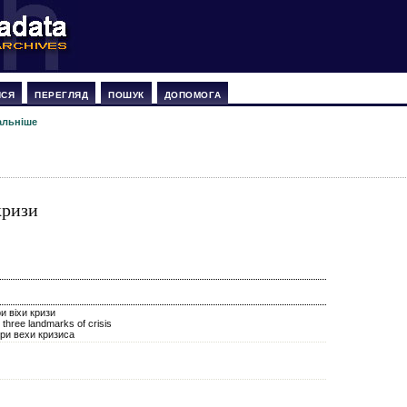
ИСЯ
ПЕРЕГЛЯД
ПОШУК
ДОПОМОГА
альніше
кризи
и віхи кризи
 three landmarks of crisis
ри вехи кризиса