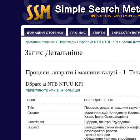
ДОМАШНЯ СТОРІНКА
ПРО НАС
УВІЙТИ
ЗАРЕЄСТРУВАТ
Домашня сторінка
>
Перегляд
>
DSpace at NTB NTUU KPI
>
Запис Дет
Запис Детальніше
Процеси, апарати і машини галузі - 1. Те
DSpace at NTB NTUU KPI
ПЕРЕГЛЯНУТИ АРХІВ ІНФОРМАЦІЯ
ПОЛЕ
СПІВВІДНОШЕННЯ
Title
Процеси, апарати і машини галузі -
Creator
Малиновський, Володимир Василь
Казак, Ірина Олександрівна
Contributor
Сідоров, Дмитро Едуардович
Subject
циліндрична стінка лінійного коефі
розрахункові роботи
теплові процеси
обладнання хімічних виробництв