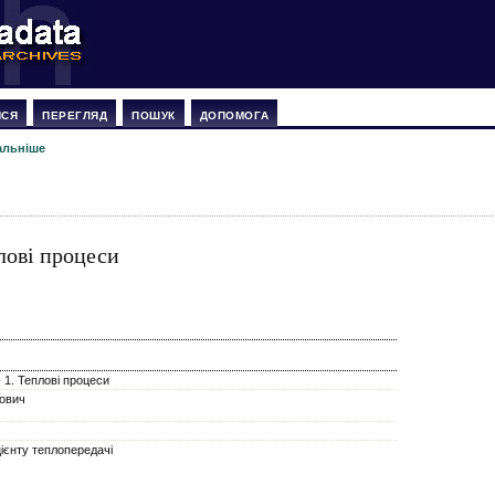
ИСЯ
ПЕРЕГЛЯД
ПОШУК
ДОПОМОГА
альніше
плові процеси
 1. Теплові процеси
ович
цієнту теплопередачі