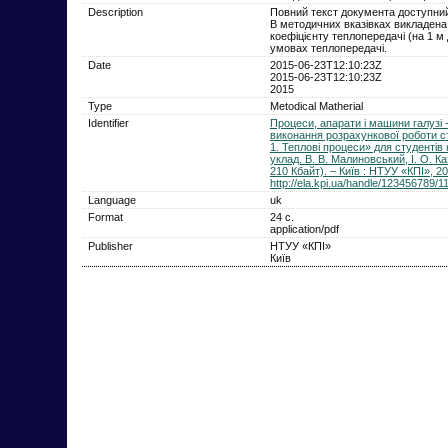
Description
Повний текст документа доступний
В методичних вказівках викладена 
коефіцієнту теплопередачі (на 1 м
умовах теплопередачі.
Date
2015-06-23T12:10:23Z
2015-06-23T12:10:23Z
2015
Type
Metodical Matherial
Identifier
Процеси, апарати і машини галузі -
виконання розрахункової роботи ст
1. Теплові процеси» для студенті
уклад. В. В. Малиновський, І. О. Каз
210 Кбайт). – Київ : НТУУ «КПІ», 20
http://ela.kpi.ua/handle/123456789/1
Language
uk
Format
24 с.
application/pdf
Publisher
НТУУ «КПІ»
Київ