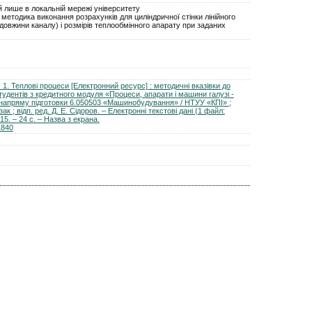
 лише в локальній мережі університету
методика виконання розрахунків для циліндричної стінки лінійного
 довжини каналу) і розмірів теплообмінного апарату при заданих
 1. Теплові процеси [Електронний ресурс] : методичні вказівки до
удентів з кредитного модуля «Процеси, апарати і машини галузі -
в напряму підготовки 6.050503 «Машинобудування» / НТУУ «КПІ» ;
ак ; відп. ред. Д. Е. Сідоров. – Електронні текстові дані (1 файл:
15. – 24 с. – Назва з екрана.
1840