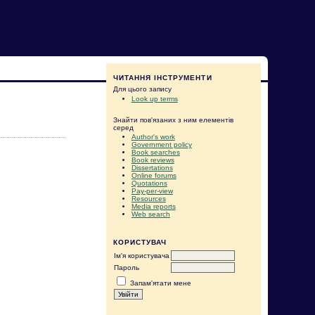
ЧИТАННЯ ІНСТРУМЕНТИ
Для цього запису
Look up terms
Знайти пов'язаних з ним елементів
серед
Author's work
Government policy
Book searches
Book reviews
Dissertations
Online forums
Quotations
Pay-per-view
Resources
Media reports
Web search
КОРИСТУВАЧ
Ім'я користувача
Пароль
Запам'ятати мене