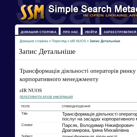
ДОМАШНЯ СТОРІНКА
ПРО НАС
УВІЙТИ
ЗАРЕЄСТРУВАТИСЯ
Домашня сторінка
>
Перегляд
>
eIR NUOS
>
Запис Детальніше
Запис Детальніше
Трансформація діяльності операторів ринку 
корпоративного менеджменту
eIR NUOS
ПЕРЕГЛЯНУТИ АРХІВ ІНФОРМАЦІЯ
ПОЛЕ
СПІВВІДНОШЕННЯ
Title
Трансформація діяльності операторі
послуг на засадах корпоративного
Creator
Парсяк, Володимир Никифорович
Драгомирова, Ірина Михайлівна
Subject
трансформація діяльності