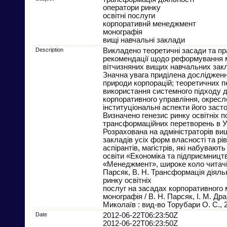
оператори ринку
освітні послуги
корпоративнй менеджмент
монографія
вищі навчальні заклади
Description
Викладено теоретичні засади та пр
рекомендації щодо реформування 
вітчизняних вищих навчальних зак
Значна увага приділена дослідженн
природи корпорацій; теоретичних 
використання системного підходу д
корпоративного управління, окресл
інституціональні аспекти його заст
Визначено генезис ринку освітніх п
трансформаційних перетворень в Ук
Розрахована на адміністраторів в
закладів усіх форм власності та рів
аспірантів, магістрів, які набуваю
освіти «Економіка та підприємницт
«Менеджмент», широке коло читачі
Парсяк, В. Н. Трансформація діяль
ринку освітніх
послуг на засадах корпоративного
монографія / В. Н. Парсяк, І. М. Др
Миколаїв : вид-во Торубари О. С., 
Date
2012-06-22T06:23:50Z
2012-06-22T06:23:50Z