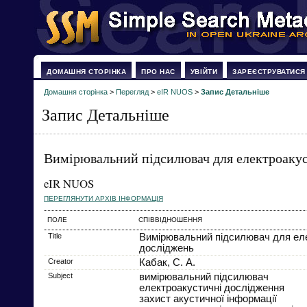
ДОМАШНЯ СТОРІНКА
ПРО НАС
УВІЙТИ
ЗАРЕЄСТРУВАТИСЯ
Домашня сторінка
>
Перегляд
>
eIR NUOS
>
Запис Детальніше
Запис Детальніше
Вимірювальний підсилювач для електроаку
eIR NUOS
ПЕРЕГЛЯНУТИ АРХІВ ІНФОРМАЦІЯ
ПОЛЕ
СПІВВІДНОШЕННЯ
Title
Вимірювальний підсилювач для ел
досліджень
Creator
Кабак, С. А.
Subject
вимірювальний підсилювач
електроакустичні дослідження
захист акустичної інформації