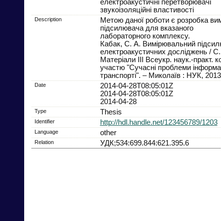
електроакустичні перетворювачі
звукоізоляційні властивості
Description
Метою даної роботи є розробка ви
підсилювача для вказаного
лабораторного комплексу.
Кабак, С. А. Вимірювальний підси
електроакустичних досліджень / С. 
Матеріали ІІI Всеукр. наук.-практ. к
участю "Сучасні проблеми інформац
транспорті". – Миколаїв : НУК, 2013
Date
2014-04-28T08:05:01Z
2014-04-28T08:05:01Z
2014-04-28
Type
Thesis
Identifier
http://hdl.handle.net/123456789/1203
Language
other
Relation
УДК;534:699.844:621.395.6