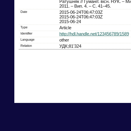
Ратушняк // Гуманіт. вісн. НУК. – М
2011. – Вип. 4. – С. 41–45.
Date
2015-06-24T06:47:03Z
2015-06-24T06:47:03Z
2015-06-24
Type
Article
Identifier
http://hdl.handle.net/123456789/1589
Language
other
Relation
УДК;81'324