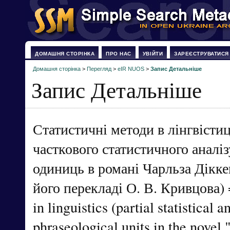
ДОМАШНЯ СТОРІНКА
ПРО НАС
УВІЙТИ
ЗАРЕЄСТРУВАТИСЯ
Домашня сторінка
>
Перегляд
>
eIR NUOS
>
Запис Детальніше
Запис Детальніше
Статистичні методи в лінгвістиц
часткового статистичного аналі
одиниць в романі Чарльза Діккен
його перекладі О. В. Кривцова) =
in linguistics (partial statistical a
phraseological units in the novel 