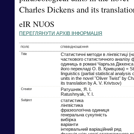
Charles Dickens and its translati
eIR NUOS
ПЕРЕГЛЯНУТИ АРХІВ ІНФОРМАЦІЯ
ПОЛЕ
СПІВВІДНОШЕННЯ
Title
Статистичні методи в лінгвістиці (н
часткового статистичного аналізу 
одиниць в романі Чарльза Діккенса 
його перекладі О. В. Кривцова) = Sta
linguistics (partial statistical analysis
units in the novel "Oliver Twist" by C
its translation by A. V. Krivtsov)
Creator
Ратушняк, Я. І.
Ratushnyak, Y. I.
Subject
статистика
лінгвістика
фразеологічна одиниця
генеральна сукупність
вибірка
варіанти
інтервальний варіаційний ряд
функція щільності статистичного р