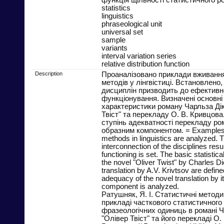
statistics
linguistics
phraseological unit
universal set
sample
variants
interval variation series
relative distribution function
Description
Проаналізовано приклади вживанн
методів у лінгвістиці. Встановлено
дисциплін призводить до ефективн
функціонування. Визначені основні
характеристики роману Чарльза Ді
Твіст" та перекладу О. В. Кривцов
ступінь адекватності перекладу ро
образним компонентом. = Examples of
methods in linguistics are analyzed. T
interconnection of the disciplines resul
functioning is set. The basic statistica
the novel "Oliver Twist" by Charles D
translation by A.V. Krivtsov are defin
adequacy of the novel translation by i
component is analyzed.
Ратушняк, Я. І. Статистичні методи 
прикладі часткового статистичного
фразеологічних одиниць в романі Ч
"Олівер Твіст" та його перекладі О. 