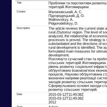
Title
Проблеми та перспективи розвитку
територій Житомирщини
Creator
Малиновський, А. С.
Підгородецький, Д. О.
Malinovskyy, А.
Pidgorodetskyy, D.
Description
The article reviews the current state 
rural Zhytomyr region. The level of soc
analyzed, the relationship of economi
processes is proved. The strategy is s
substantiated and the directions of ec
rural development is identified. The a
formulated main measures for stimulat
development.
Розглянуто сучасний стан та проб
сільських територій Житомирщини.
рівень розвитку соціальної інфраст
обґрунтовано взаємозв’язок економ
процесів. Науково обґрунтована стр
визначені напрями реалізації сист
заходів розвитку сільських територ
Сформульовано основні заходи с
розвитку сільських територій.
Date
2015-03-12T11:49:38Z
2015-03-12T11:49:38Z
2012
Type