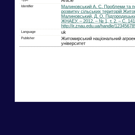
Article
Identifier
Малиновський А. С. Проблеми та п
розвитку сільських територій Жито
Малиновський, Д. О. Підгородецький
ЖНАЕУ. – 2012. – № 1, т. 2. – С. 14
http://ir.znau.edu.ua/handle/1234567
Language
uk
Publisher
Житомирський національний агроек
університет