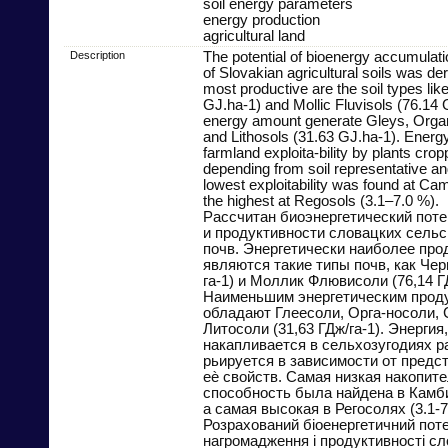
soil energy parameters
energy production
agricultural land
Description
The potential of bioenergy accumulati
of Slovakian agricultural soils was der
most productive are the soil types l
GJ.ha-1) and Mollic Fluvisols (76.14 
energy amount generate Gleys, Orga
and Lithosols (31.63 GJ.ha-1). Energ
farmland exploita-bility by plants crop
depending from soil representative and
lowest exploitability was found at Cam
the highest at Regosols (3.1–7.0 %).
Рассчитан биоэнергетический пот
и продуктивности словацких сель
почв. Энергетически наиболее пр
являются такие типы почв, как Чер
га-1) и Moллик Флювисоли (76,14 ГД
Наименьшим энергетическим прод
обладают Глеесоли, Орга-носоли,
Литосоли (31,63 ГДж/га-1). Энергия
накапливается в сельхозугодиях р
рьируется в зависимости от предс
еѐ свойств. Самая низкая накопит
способность была найдена в Камби
а самая высокая в Регосолях (3.1-7
Розрахований біоенергетичний пот
нагромадження і продуктивності с