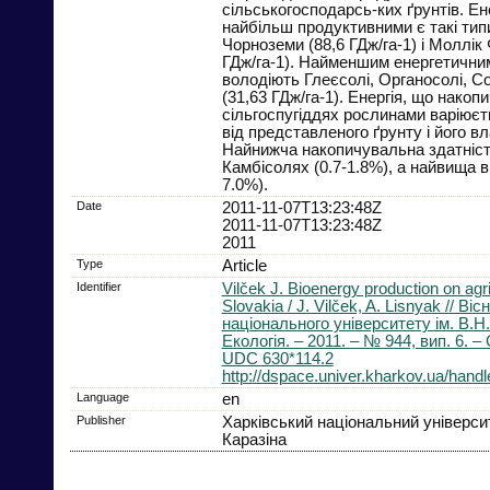
сільськогосподарсь-ких ґрунтів. Е
найбільш продуктивними є такі типи
Чорноземи (88,6 ГДж/га-1) і Moллік 
ГДж/га-1). Найменшим енергетичн
володіють Глеєсолі, Органосолі, Со
(31,63 ГДж/га-1). Енергія, що накоп
сільгоспугіддях рослинами варіюєт
від представленого ґрунту і його в
Найнижча накопичувальна здатніст
Камбісолях (0.7-1.8%), а найвища в
7.0%).
Date
2011-11-07T13:23:48Z
2011-11-07T13:23:48Z
2011
Type
Article
Identifier
Vilček J. Bioenergy production on agric
Slovakia / J. Vilček, A. Lisnyak // Вi
нацiонального унiверситету iм. В.Н.
Екологія. – 2011. – № 944, вип. 6. – 
UDC 630*114.2
http://dspace.univer.kharkov.ua/han
Language
en
Publisher
Харкiвський нацiональний унiверсит
Каразiна