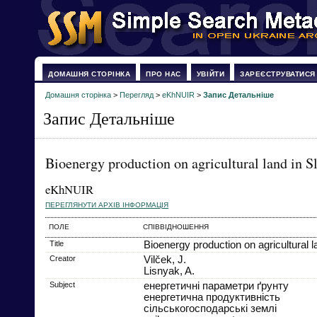
ДОМАШНЯ СТОРІНКА
ПРО НАС
УВІЙТИ
ЗАРЕЄСТРУВАТИСЯ
Домашня сторінка
>
Перегляд
>
eKhNUIR
>
Запис Детальніше
Запис Детальніше
Bioenergy production on agricultural land in S
eKhNUIR
ПЕРЕГЛЯНУТИ АРХІВ ІНФОРМАЦІЯ
ПОЛЕ
СПІВВІДНОШЕННЯ
Title
Bioenergy production on agricultural l
Creator
Vilček, J.
Lisnyak, A.
Subject
енергетичні параметри ґрунту
енергетична продуктивність
сільськогосподарські землі