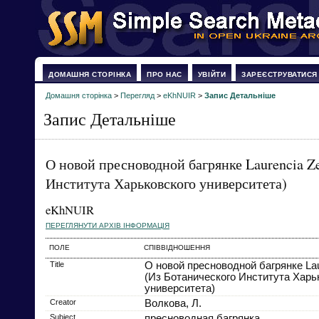
ДОМАШНЯ СТОРІНКА
ПРО НАС
УВІЙТИ
ЗАРЕЄСТРУВАТИСЯ
Домашня сторінка
>
Перегляд
>
eKhNUIR
>
Запис Детальніше
Запис Детальніше
О новой пресноводной багрянке Laurencia Ze
Института Харьковского университета)
eKhNUIR
ПЕРЕГЛЯНУТИ АРХІВ ІНФОРМАЦІЯ
ПОЛЕ
СПІВВІДНОШЕННЯ
Title
О новой пресноводной багрянке Lau
(Из Ботанического Института Харь
университета)
Creator
Волкова, Л.
Subject
пресноводная багрянка