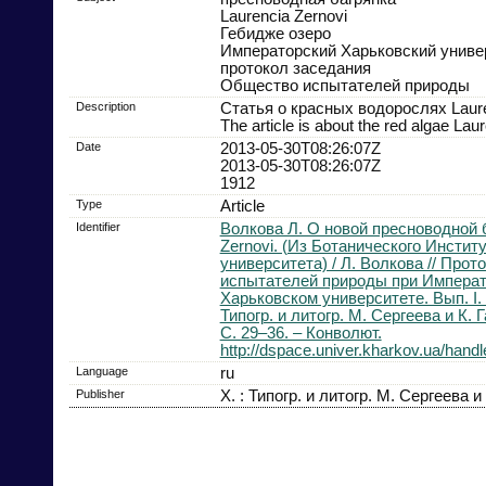
Laurencia Zernovi
Гебидже озеро
Императорский Харьковский униве
протокол заседания
Общество испытателей природы
Description
Статья о красных водорослях Laure
The article is about the red algae Lau
Date
2013-05-30T08:26:07Z
2013-05-30T08:26:07Z
1912
Type
Article
Identifier
Волкова Л. О новой пресноводной б
Zernovi. (Из Ботанического Инстит
университета) / Л. Волкова // Про
испытателей природы при Импера
Харьковском университете. Вып. I. –
Типогр. и литогр. М. Сергеева и К. 
С. 29–36. – Конволют.
http://dspace.univer.kharkov.ua/han
Language
ru
Publisher
Х. : Типогр. и литогр. М. Сергеева и