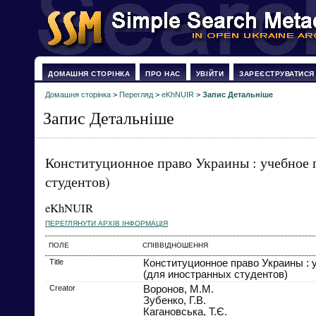
ДОМАШНЯ СТОРІНКА
ПРО НАС
УВІЙТИ
ЗАРЕЄСТРУВАТИСЯ
Домашня сторінка
>
Перегляд
>
eKhNUIR
>
Запис Детальніше
Запис Детальніше
Конституционное право Украины : учебное 
студентов)
eKhNUIR
ПЕРЕГЛЯНУТИ АРХІВ ІНФОРМАЦІЯ
ПОЛЕ
СПІВВІДНОШЕННЯ
Title
Конституционное право Украины : 
(для иностранных студентов)
Creator
Воронов, М.М.
Зубенко, Г.В.
Кагановська, Т.Є.