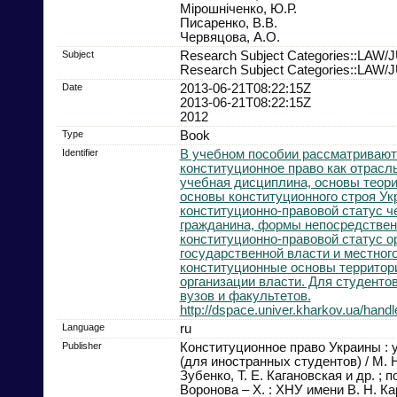
Мірошніченко, Ю.Р.
Писаренко, В.В.
Червяцова, А.О.
Subject
Research Subject Categories::LA
Research Subject Categories::LA
Date
2013-06-21T08:22:15Z
2013-06-21T08:22:15Z
2012
Type
Book
Identifier
В учебном пособии рассматривают
конституционное право как отрасль
учебная дисциплина, основы теори
основы конституционного строя Ук
конституционно-правовой статус ч
гражданина, формы непосредствен
конституционно-правовой статус о
государственной власти и местног
конституционные основы территор
организации власти. Для студенто
вузов и факультетов.
http://dspace.univer.kharkov.ua/han
Language
ru
Publisher
Конституционное право Украины : 
(для иностранных студентов) / М. Н
Зубенко, Т. Е. Кагановская и др. ; п
Воронова – Х. : ХНУ имени В. Н. Кар