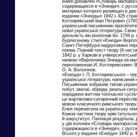
книге добавлен «Словарь малорос
содержащихся в «Энеиде», с русс
материал которого размещен в две 
издании «Энеиды» 1842 г. 425 стра
Котляревський Іван Петрович (1769
український письменник-просвітит
нової української літератури. Свою
діяльність він розпочав бл. 1794 р
бурлескному стилі «Енеїди» Вергілія
Санкт-Петербурзі надруковано пер
поеми. Повний текст твору (6 части
1842 р. у Харкові в університетській
назвою «Виргилиева Энеида на ма
переложенная И. Котляревским». 
О. А. Волохінов.
«Енеїда» І. П. Котляревського – пе
української літератури, написаний
Письменник зобразив типові україн
побут, звичаї, обряди, реальні ситуац
породжені життям тогочасної суспіл
це жартівливо-сатиричний переспів
мовою класичного римського твору.
Енея перенесена на українську зе
Кожна частина твору крім титульн
й шмуцтитул. Пагінація роздільна.
у дві колонки «Словарь малоросси
содержащихся в «Энеиде», с русс
Всього у виданні «Енеїди» 1842 р. 4