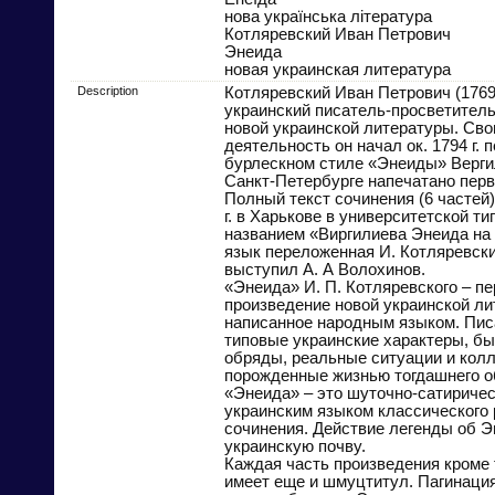
нова українська література
Котляревский Иван Петрович
Энеида
новая украинская литература
Description
Котляревский Иван Петрович (1769
украинский писатель-просветитель
новой украинской литературы. Св
деятельность он начал ок. 1794 г. 
бурлескном стиле «Энеиды» Вергили
Санкт-Петербурге напечатано перв
Полный текст сочинения (6 частей)
г. в Харькове в университетской т
названием «Виргилиева Энеида на
язык переложенная И. Котляревск
выступил А. А Волохинов.
«Энеида» И. П. Котляревского – пе
произведение новой украинской ли
написанное народным языком. Пис
типовые украинские характеры, бы
обряды, реальные ситуации и колл
порожденные жизнью тогдашнего о
«Энеида» – это шуточно-сатириче
украинским языком классического 
сочинения. Действие легенды об Э
украинскую почву.
Каждая часть произведения кроме 
имеет еще и шмуцтитул. Пагинация