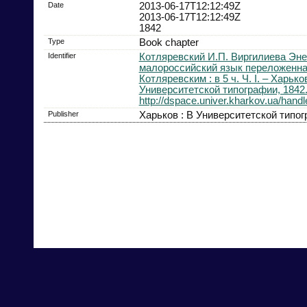
Date
2013-06-17T12:12:49Z
2013-06-17T12:12:49Z
1842
Type
Book chapter
Identifier
Котляревский И.П. Виргилиева Эне
малороссийский язык переложенна
Котляревским : в 5 ч. Ч. I. – Харьков
Университетской типографии, 1842. 
http://dspace.univer.kharkov.ua/han
Publisher
Харьков : В Университетской типо