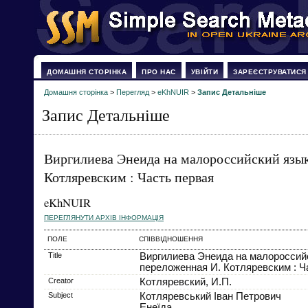
ДОМАШНЯ СТОРІНКА
ПРО НАС
УВІЙТИ
ЗАРЕЄСТРУВАТИСЯ
Домашня сторінка
>
Перегляд
>
eKhNUIR
>
Запис Детальніше
Запис Детальніше
Виргилиева Энеида на малороссийский язы
Котляревским : Часть первая
eKhNUIR
ПЕРЕГЛЯНУТИ АРХІВ ІНФОРМАЦІЯ
ПОЛЕ
СПІВВІДНОШЕННЯ
Title
Виргилиева Энеида на малороссий
переложенная И. Котляревским : Ч
Creator
Котляревский, И.П.
Subject
Котляревський Іван Петрович
Енеїда