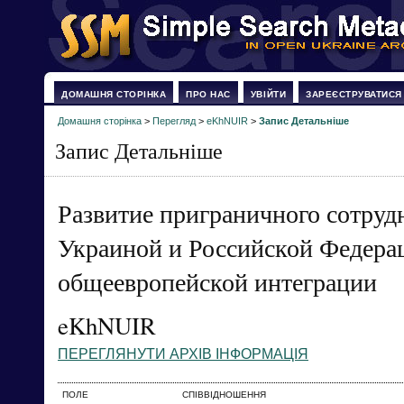
ДОМАШНЯ СТОРІНКА
ПРО НАС
УВІЙТИ
ЗАРЕЄСТРУВАТИСЯ
Домашня сторінка
>
Перегляд
>
eKhNUIR
>
Запис Детальніше
Запис Детальніше
Развитие приграничного сотруд
Украиной и Российской Федерац
общеевропейской интеграции
eKhNUIR
ПЕРЕГЛЯНУТИ АРХІВ ІНФОРМАЦІЯ
ПОЛЕ
СПІВВІДНОШЕННЯ