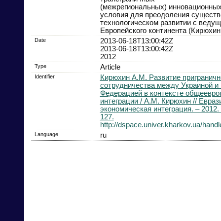
(межрегиональных) инновационных
условия для преодоления существ
технологическом развитии с ведущ
Европейского континента (Кирюхин,
Date
2013-06-18T13:00:42Z
2013-06-18T13:00:42Z
2012
Type
Article
Identifier
Кирюхин А.М. Развитие приграничн
сотрудничества между Украиной и
Федерацией в контексте общеевро
интеграции / А.М. Кирюхин // Евраз
экономическая интеграция. – 2012. 
127.
http://dspace.univer.kharkov.ua/han
Language
ru