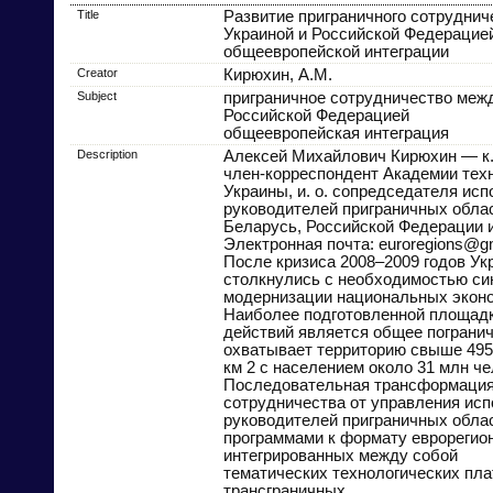
Title
Развитие приграничного сотрудни
Украиной и Российской Федерацией
общеевропейской интеграции
Creator
Кирюхин, А.М.
Subject
приграничное сотрудничество межд
Российской Федерацией
общеевропейская интеграция
Description
Алексей Михайлович Кирюхин — к. г
член-корреспондент Академии техн
Украины, и. о. сопредседателя ис
руководителей приграничных обла
Беларусь, Российской Федерации 
Электронная почта: euroregions@g
После кризиса 2008–2009 годов Ук
столкнулись с необходимостью си
модернизации национальных эконо
Наиболее подготовленной площад
действий является общее погранич
охватывает территорию свыше 495
км 2 с населением около 31 млн че
Последовательная трансформация
сотрудничества от управления ис
руководителей приграничных обла
программами к формату еврорегион
интегрированных между собой
тематических технологических пла
трансграничных