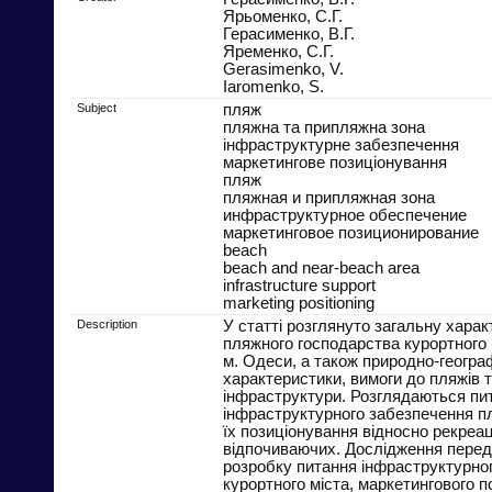
Ярьоменко, С.Г.
Герасименко, В.Г.
Яременко, С.Г.
Gerasimenko, V.
Iaromenko, S.
Subject
пляж
пляжна та припляжна зона
інфраструктурне забезпечення
маркетингове позиціонування
пляж
пляжная и припляжная зона
инфраструктурное обеспечение
маркетинговое позиционирование
beach
beach and near-beach area
infrastructure support
marketing positioning
Description
У статті розглянуто загальну хара
пляжного господарства курортного 
м. Одеси, а також природно-географ
характеристики, вимоги до пляжів т
інфраструктури. Розглядаються пит
інфраструктурного забезпечення п
їх позиціонування відносно рекреа
відпочиваючих. Дослідження пере
розробку питання інфраструктурно
курортного міста, маркетингового п