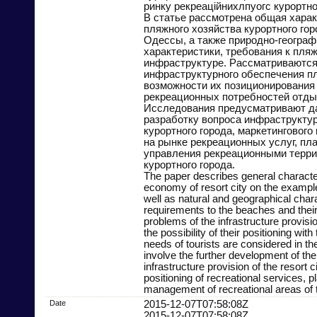
ринку рекреаційнихлпуогс курортног
В статье рассмотрена общая харак
пляжного хозяйства курортного горо
Одессы, а также природно-географ
характеристики, требования к пляж
инфраструктуре. Рассматриваются
инфраструктурного обеспечения п
возможности их позиционирования
рекреационных потребностей отд
Исследования предусматривают 
разработку вопроса инфраструкту
курортного города, маркетингового
на рынке рекреационных услуг, пл
управления рекреационными терр
курортного города.
The paper describes general character
economy of resort city on the exampl
well as natural and geographical chara
requirements to the beaches and their
problems of the infrastructure provisi
the possibility of their positioning with
needs of tourists are considered in th
involve the further development of the
infrastructure provision of the resort c
positioning of recreational services, 
management of recreational areas of t
Date
2015-12-07T07:58:08Z
2015-12-07T07:58:08Z