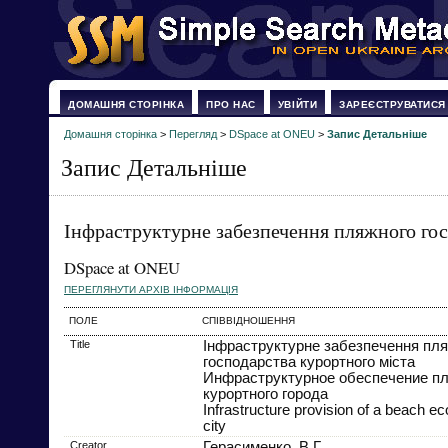
ДОМАШНЯ СТОРІНКА
ПРО НАС
УВІЙТИ
ЗАРЕЄСТРУВАТИСЯ
Домашня сторінка
>
Перегляд
>
DSpace at ONEU
>
Запис Детальніше
Запис Детальніше
Інфраструктурне забезпечення пляжного гос
DSpace at ONEU
ПЕРЕГЛЯНУТИ АРХІВ ІНФОРМАЦІЯ
ПОЛЕ
СПІВВІДНОШЕННЯ
Title
Інфраструктурне забезпечення пл
господарства курортного міста
Инфраструктурное обеспечение пл
курортного города
Infrastructure provision of a beach e
city
Creator
Герасименко, В.Г.