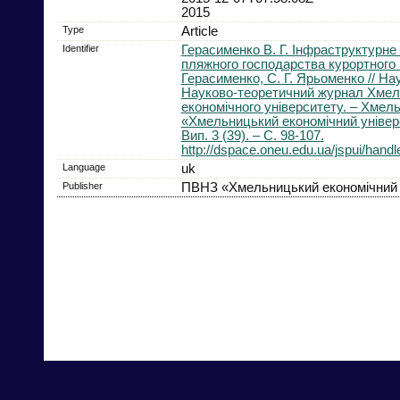
2015
Type
Article
Identifier
Герасименко В. Г. Інфраструктурне
пляжного господарства курортного мі
Герасименко, С. Г. Ярьоменко // Нау
Науково-теоретичний журнал Хмел
економічного університету. – Хме
«Хмельницький економічний універс
Вип. 3 (39). – С. 98-107.
http://dspace.oneu.edu.ua/jspui/hand
Language
uk
Publisher
ПВНЗ «Хмельницький економічний 