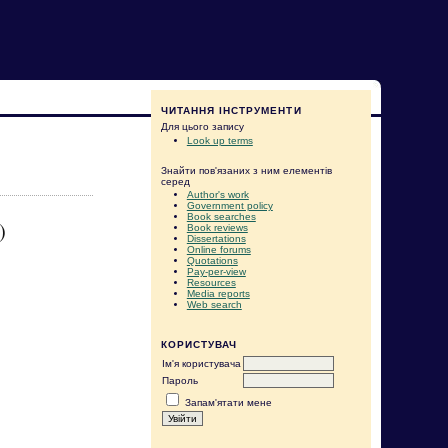
ЧИТАННЯ ІНСТРУМЕНТИ
Для цього запису
Look up terms
Знайти пов'язаних з ним елементів
серед
Author's work
Government policy
Book searches
)
Book reviews
Dissertations
Online forums
Quotations
Pay-per-view
Resources
Media reports
Web search
КОРИСТУВАЧ
Ім'я користувача
Пароль
Запам'ятати мене