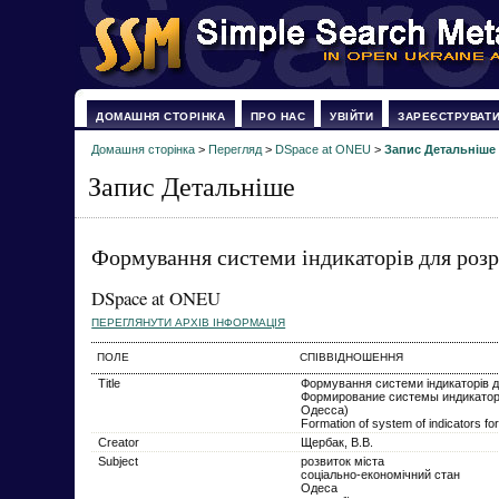
ДОМАШНЯ СТОРІНКА
ПРО НАС
УВІЙТИ
ЗАРЕЄСТРУВАТ
Домашня сторінка
>
Перегляд
>
DSpace at ONEU
>
Запис Детальніше
Запис Детальніше
Формування системи індикаторів для розро
DSpace at ONEU
ПЕРЕГЛЯНУТИ АРХІВ ІНФОРМАЦІЯ
ПОЛЕ
СПІВВІДНОШЕННЯ
Title
Формування системи індикаторів дл
Формирование системы индикаторов
Одесса)
Formation of system of indicators fo
Creator
Щербак, В.В.
Subject
розвиток міста
соціально-економічний стан
Одеса