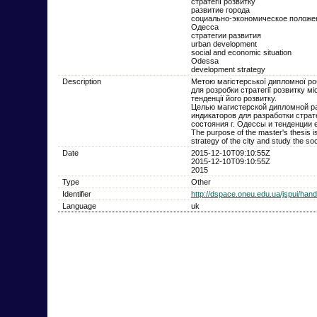
стратегії розвитку
развитие города
социально-экономическое положе
Одесса
стратегии развития
urban development
social and economic situation
Odessa
development strategy
Description
Метою магістерської дипломної ро
для розробки стратегії розвитку м
тенденції його розвитку.
Целью магистерской дипломной р
индикаторов для разработки страт
состояния г. Одессы и тенденции е
The purpose of the master's thesis i
strategy of the city and study the so
Date
2015-12-10T09:10:55Z
2015-12-10T09:10:55Z
2015
Type
Other
Identifier
http://dspace.oneu.edu.ua/jspui/ha
Language
uk