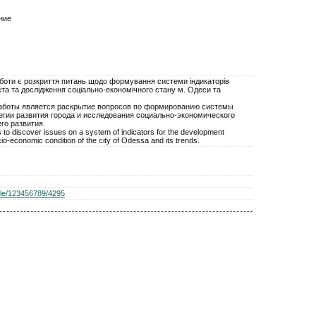
ние
боти є розкриття питань щодо формування системи індикаторів
іста та дослідження соціально-економічного стану м. Одеси та
аботы является раскрытие вопросов по формированию системы
егии развития города и исследования социально-экономического
го развития.
s to discover issues on a system of indicators for the development
cio-economic condition of the city of Odessa and its trends.
ndle/123456789/4295