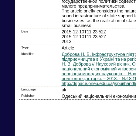
государственной политики содейст
малого предпринимательства.
The article briefly considers the natur
sound infrastructure of state support f
businesses, as the realization of stat
small business.
Date
2015-12-10T11:23:52Z
2015-12-10T11:23:52Z
2013
Type
Article
Identifier
Доброва Н. В. Інфраструктура підт
підприємництва в Україні та на регі
Н. В. Доброва // Науковий вісник. 
національний економічний універси
асоціація молодих науковців. – Нау
політологія, історія. – 2013. - №18 (
http://dspace.oneu.edu.ua/jspui/hand
Language
uk
Publisher
Одеський національний економічни