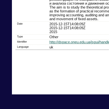
и анализа состояния и движения о
The aim is to study the theoretical pro
as the formation of practical recomme
improving accounting, auditing and ana
and movement of fixed assets.
Date
2015-12-15T14:08:09Z
2015-12-15T14:08:09Z
2015
Type
Other
Identifier
http://dspace.oneu.edu.ua/jspui/hand
Language
uk