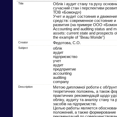
Title
Облік і аудит стану та руху основни
сучасний стан і перспективи розвит
ТОВ «Бомонд»)
Учет и аудит состояния и движени
средств: современное состояние и
развития (на примере ООО «Бомон
Accounting and auditing status and m
assets: current state and prospects 
the example of "Beau Monde")
Creator
Федотова, С.О.
Subject
облік
аудит
підприємство
учет
аудит
предприятие
accounting
auditing
company
Description
Метою дипломної роботи є обґрун
теоретичних положень, а також ф
практичних рекомендацій щодо уд
обліку, аудиту та аналізу стану та
засобів на підприємстві.
Целью работы является обоснован
положений, а также формирование
рекомендаций по совершенствован