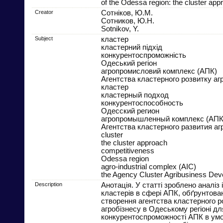
of the Odessa region: the cluster app
Creator
Сотніков, Ю.М.
Сотников, Ю.Н.
Sotnikov, Y.
Subject
кластер
кластерний підхід
конкурентоспроможність
Одеський регіон
агропромисловий комплекс (АПК)
Агентства кластерного розвитку аг
кластер
кластерный подход
конкурентоспособность
Одесский регион
агропромышленный комплекс (АПК
Агентства кластерного развития аг
cluster
the cluster approach
competitiveness
Odessa region
agro-industrial complex (AIC)
the Agency Cluster Agribusiness De
Description
Анотація. У статті зроблено аналіз 
кластерів в сфері АПК, обґрунтова
створення агентства кластерного р
агробізнесу в Одеському регіоні д
конкурентоспроможності АПК в ум