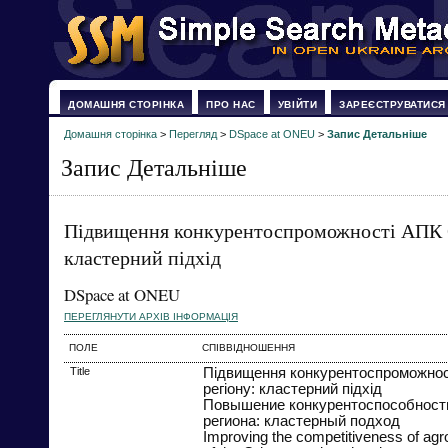
ДОМАШНЯ СТОРІНКА
ПРО НАС
УВІЙТИ
ЗАРЕЄСТРУВАТИСЯ
Домашня сторінка
>
Перегляд
>
DSpace at ONEU
>
Запис Детальніше
Запис Детальніше
Підвищення конкурентоспроможності АПК О
кластерний підхід
DSpace at ONEU
ПЕРЕГЛЯНУТИ АРХІВ ІНФОРМАЦІЯ
ПОЛЕ
СПІВВІДНОШЕННЯ
Title
Підвищення конкурентоспроможнос
регіону: кластерний підхід
Повышение конкурентоспособност
региона: кластерный подход
Improving the competitiveness of agr