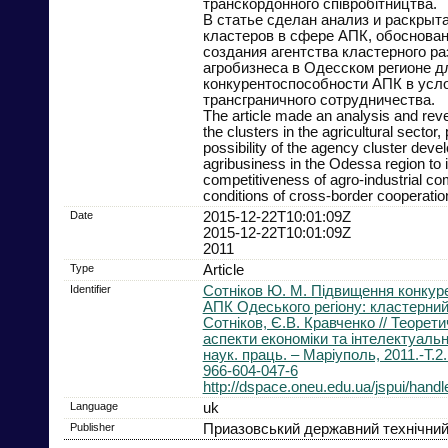
транскордонного співробітництва.
В статье сделан анализ и раскрыт
кластеров в сфере АПК, обоснова
создания агентства кластерного ра
агробизнеса в Одесском регионе 
конкурентоспособности АПК в усл
трансграничного сотрудничества.
The article made an analysis and rev
the clusters in the agricultural sector,
possibility of the agency cluster deve
agribusiness in the Odessa region to
competitiveness of agro-industrial co
conditions of cross-border cooperatio
Date
2015-12-22T10:01:09Z
2015-12-22T10:01:09Z
2011
Type
Article
Identifier
Сотніков Ю. М. Підвищення конкур
АПК Одеського регіону: кластерний 
Сотніков, Є.В. Кравченко // Теоретич
аспекти економіки та інтелектуально
наук. праць. – Маріуполь, 2011.-Т.2.
966-604-047-6
http://dspace.oneu.edu.ua/jspui/hand
Language
uk
Publisher
Приазовський державний технічний