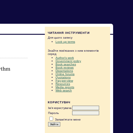
ЧИТАННЯ ІНСТРУМЕНТИ
Для цього запису
Look up terms
Знайти пов'язаних з ним елементів
серед
Author's work
Government policy
Book searches
ythm
Book reviews
Dissertations
Online forums
Quotations
Pay-per-view
Resources
Media reports
Web search
КОРИСТУВАЧ
Ім'я користувача
Пароль
Запам'ятати мене