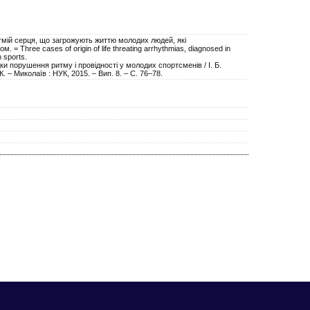
тмій серця, що загрожують життю молодих людей, які
. = Three cases of origin of life threating arrhythmias, diagnosed in
n sports.
дки порушення ритму і провідності у молодих спортсменів / І. Б.
К. – Миколаїв : НУК, 2015. – Вип. 8. – С. 76–78.