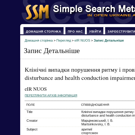
ДОМАШНЯ СТОРІНКА
ПРО НАС
УВІЙТИ
ЗАРЕЄСТРУВАТ
Домашня сторінка
>
Перегляд
>
eIR NUOS
>
Запис Детальніше
Запис Детальніше
Клінічні випадки порушення ритму і прові
disturbance and health conduction impairme
eIR NUOS
ПЕРЕГЛЯНУТИ АРХІВ ІНФОРМАЦІЯ
ПОЛЕ
СПІВВІДНОШЕННЯ
Title
Клінічні випадки порушення ритму і
disturbance and health conduction 
Creator
Марцінковський, І. Б.
Martsinkovsky, I. B.
Subject
аритмії
спортсмен