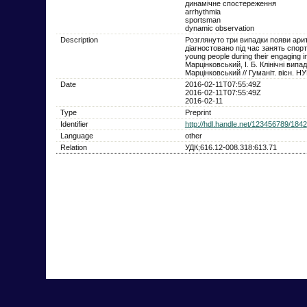
динамічне спостереження
arrhythmia
sportsman
dynamic observation
Description
Розглянуто три випадки появи ари
діагностовано під час занять спортом
young people during their engaging i
Марцінковський, І. Б. Клінічні випа
Марцінковський // Гуманіт. вісн. НУ
Date
2016-02-11T07:55:49Z
2016-02-11T07:55:49Z
2016-02-11
Type
Preprint
Identifier
http://hdl.handle.net/123456789/1842
Language
other
Relation
УДК;616.12-008.318:613.71