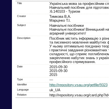
Title
Українська мова за професійним с
Навчальний посібник для підготовк
:6.140103 - Туризм
Creator
Тимкова В.А.
Марцінко Т.І.
Subject
Навчальні посібники
Навчальні посібники/ Вінницький н
аграрний університет/
Description
Посібник містить інформацію з різн
та писемного мовлення майбутніх ф
У ньому оптимально поєднано теор
і практичні завдання різноманітних т
складності, що сприяє поглиблено
закріпленню набутих знань з украї
професійного спрямування.
Date
2015-09-30
2015-09-30
2015
Type
—
Identifier
http://repository.vsau.org/getfile/9323
Language
uk_UA
Relation
http://repository.vsau.org/card.php?i