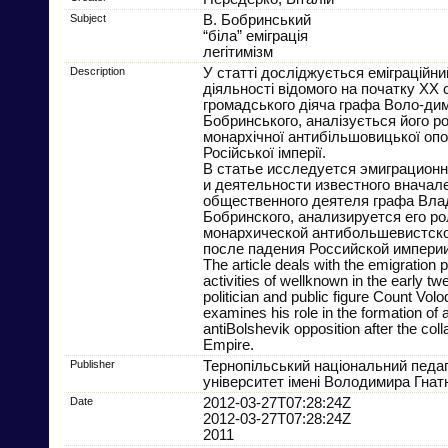
Subject
В. Бобринський
“біла” еміграція
легітимізм
Description
У статті досліджується еміграційний
діяльності відомого на початку ХХ с
громадського діяча графа Воло-ди
Бобринського, аналізується його р
монархічної антибільшовицької опоз
Російської імперії.
В статье исследуется эмиграцион
и деятельности известного вначале
общественного деятеля графа Вл
Бобринского, анализируется его ро
монархической антибольшевистско
после падения Российской империи
The article deals with the emigration pe
activities of wellknown in the early tw
politician and public figure Count Vo
examines his role in the formation of
antiBolshevik opposition after the col
Empire.
Publisher
Тернопільський національний педаг
університет імені Володимира Гнат
Date
2012-03-27T07:28:24Z
2012-03-27T07:28:24Z
2011