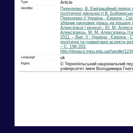
Type
Article
Identifier
Передерко, В. Еміграційний період
політичної діяльності В. Бобринсько
Передерко // Україна - Європа - Сві
збірник наукових праць на пошану 
Алексієвця / редкол.: Ю. М. Алексє
Алексієвець, М. М. Алексієвець [та і
2011. – Вип. 5 : Україна - Європа - С
політичні та гуманітарні аспекти розв
– С. 198-203.
http://dspace.tnpu.edu.ua/handle/12
Language
uk
Rights
© Тернопільський національний пед
університет імені Володимира Гнат