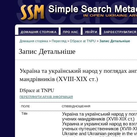
ДОМАШНЯ СТОРІНКА
ПРО НАС
УВІЙТИ
ЗАРЕЄСТРУВАТИСЯ
Домашня сторінка
>
Перегляд
>
DSpace at TNPU
>
Запис Детальніше
Запис Детальніше
Україна та український народ у поглядах ан
мандрівників (XVIII-XIX ст.)
DSpace at TNPU
ПЕРЕГЛЯНУТИ АРХІВ ІНФОРМАЦІЯ
ПОЛЕ
СПІВВІДНОШЕННЯ
Title
Україна та український народ у пог
учених-мандрівників (XVIII-XIX ст.)
Украина и украинский народ во взг
ученых-путешественников (XVIII-XI
Ukraine and Ukrainian people in the 