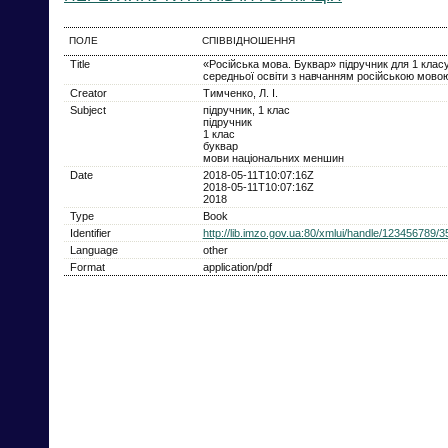
ПОЛЕ
СПІВВІДНОШЕННЯ
Title
«Російська мова. Буквар» підручник для 1 класу
середньої освіти з навчанням російською мовою
Creator
Тимченко, Л. І.
Subject
підручник, 1 клас
підручник
1 клас
буквар
мови національних меншин
Date
2018-05-11T10:07:16Z
2018-05-11T10:07:16Z
2018
Type
Book
Identifier
http://lib.imzo.gov.ua:80/xmlui/handle/123456789/3
Language
other
Format
application/pdf