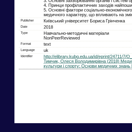
3. Основні захворювання органів і систем о
4. Принци профілактичних заходів найпоши
5. Основні фактори соціально-економічного,
медичного характеру, що впливають на змін
Publisher
Київський університет Бориса Грінченка
Date
2018
Type
Навчально-методичні матеріали
NonPeerReviewed
Format
text
Language
uk
Identifier
http://elibrary.kubg.edu.ua/id/eprint/247
Тимчик, Олеся Володимирівна (2018) Медико
культури і спорту: Основи медичних знань