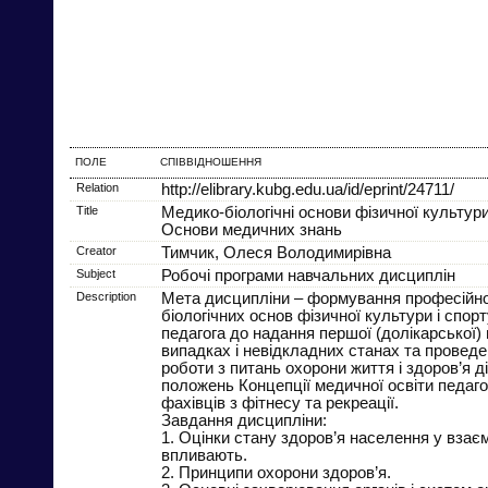
ПОЛЕ
СПІВВІДНОШЕННЯ
Relation
http://elibrary.kubg.edu.ua/id/eprint/24711/
Title
Медико-біологічні основи фізичної культури
Основи медичних знань
Creator
Тимчик, Олеся Володимирівна
Subject
Робочі програми навчальних дисциплін
Description
Мета дисципліни – формування професійної
біологічних основ фізичної культури і спор
педагога до надання першої (долікарської
випадках і невідкладних станах та провед
роботи з питань охорони життя і здоров’я д
положень Концепції медичної освіти педагог
фахівців з фітнесу та рекреації.
Завдання дисципліни:
1. Оцінки стану здоров’я населення у взаєм
впливають.
2. Принципи охорони здоров’я.