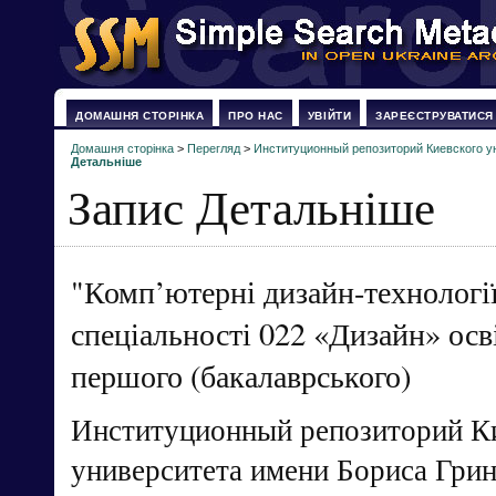
ДОМАШНЯ СТОРІНКА
ПРО НАС
УВІЙТИ
ЗАРЕЄСТРУВАТИСЯ
Домашня сторінка
>
Перегляд
>
Институционный репозиторий Киевского у
Детальніше
Запис Детальніше
"Комп’ютерні дизайн-технології
спеціальності 022 «Дизайн» осв
першого (бакалаврського)
Институционный репозиторий К
университета имени Бориса Гри