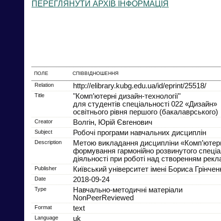
ПЕРЕГЛЯНУТИ АРХІВ ІНФОРМАЦІЯ
ПОЛЕ
СПІВВІДНОШЕННЯ
Relation
http://elibrary.kubg.edu.ua/id/eprint/25518/
Title
"Комп’ютерні дизайн-технології"
для студентів спеціальності 022 «Дизайн»
освітнього рівня першого (бакалаврського)
Creator
Волгін, Юрій Євгенович
Subject
Робочі програми навчальних дисциплін
Description
Метою викладання дисципліни «Комп’ютерні 
формування гармонійно розвинутого спеціа
діяльності при роботі над створенням рекла
Publisher
Київський університет імені Бориса Грінчен
Date
2018-09-24
Type
Навчально-методичні матеріали
NonPeerReviewed
Format
text
Language
uk