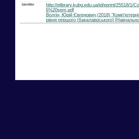
Identifier
http://elibrary.kubg.edu.ua/id/eprint/255
6%20sem.pdf
Волгін, Юрій Євгенович (2018) "Комп’ютерні
рівня першого (бакалаврського) [Навчально