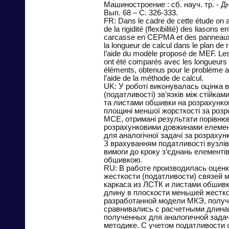
Машиностроение : сб. науч. тр. - Дн
Вып. 68 – С. 326-333.
FR: Dans le cadre de cette étude on a
de la rigidité (flexibilité) des liasons en
carcasse en CEPMA et des panneaux
la longueur de calcul dans le plan de r
l’aide du modèle proposé de MEF. Les
ont été comparés avec les longueurs 
éléments, obtenus pour le problème a
l’aide de la méthode de calcul.
UK: У роботі виконувалась оцінка 
(податливості) зв’язків між стійка
та листами обшивки на розрахунко
площині меншої жорсткості за ро
МСЕ, отримані результати порівню
розрахунковими довжинами елемен
для аналогічної задачі за розраху
З врахуванням податливості вузлів
вимоги до кроку з’єднань елементів
обшивкою.
RU: В работе производилась оценк
жесткости (податливости) связей 
каркаса из ЛСТК и листами обшивк
длину в плоскости меньшей жестко
разработанной модели МКЭ, получ
сравнивались с расчетными длина
полученных для аналогичной задач
методике. С учетом податливости 