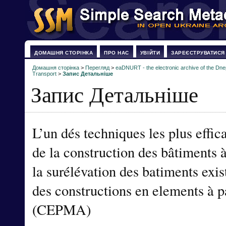
ДОМАШНЯ СТОРІНКА
ПРО НАС
УВІЙТИ
ЗАРЕЄСТРУВАТИСЯ
Домашня сторінка
>
Перегляд
>
eaDNURT - the electronic archive of the Dne
Transport
>
Запис Детальніше
Запис Детальніше
L’un dés techniques les plus effic
de la construction des bâtiments à
la surélévation des batiments exist
des constructions en elements à p
(CEPMA)