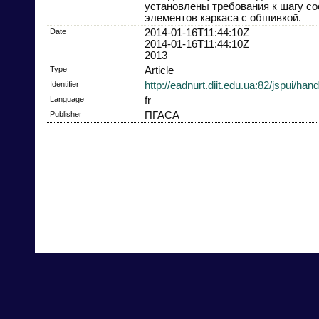
установлены требования к шагу с
элементов каркаса с обшивкой.
Date
2014-01-16T11:44:10Z
2014-01-16T11:44:10Z
2013
Type
Article
Identifier
http://eadnurt.diit.edu.ua:82/jspui/ha
Language
fr
Publisher
ПГАСА