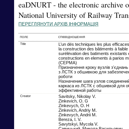
eaDNURT - the electronic archive o
National University of Railway Tran
ПЕРЕГЛЯНУТИ АРХІВ ІНФОРМАЦІЯ
ПОЛЕ
СПІВВІДНОШЕННЯ
Title
L’un dés techniques les plus efficace
la construction des bâtiments à faible
surélévation des batiments existants es
constructions en elements à parios m
(CEPMA)
Призначення кроку вузлів з'єднань
з ЛСТК з обшивкою для забезпечен
роботи
Назначение шага узлов соединени
каркаса из ЛСТК с обшивкой для о
эффективной работы
Creator
Savitsky, Nikolay V.
Zinkevich, O. G
Zinkevych, O. H
Zinkevich, Andriy M.
Zinkevych, Andrii M.
Bereza, I. V.
Savytskyi, Mycola V.
Савицький, Микола Васильович