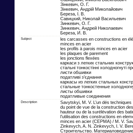
Зінкевич, О. Г.
Зінкевич, Андрій Миколайович
Береза, І. В.
Савицкий, Николай Васильевич
Зинкевич, О. Г.
Зинкевич, Андрей Николаевич
Береза, И. В.
Subject
les carcasses en constructions en él
minces en acier
les profils à parois minces en acier
les plaques de parement
les jonctions flexées
каркаси з легких стальних конструк
стальні тонкостінні холодногнуті пр
листи обшивки
податливі з’єднання
каркасы из легких стальных конст
стальные тонкостенные холодног
листы обшивки
податливые соединения
Description
Savytskyi, M. V. L’un dés techniques 
du point de vue de la construction des
hauteur ou de la surélévation des bat
l’utilisation des constructions en elem
minces en acier (CEPMA) / M. V. Sav
Zinkevych, A. N. Zinkevych, I. V. Bere
Строительство. Материаловедение