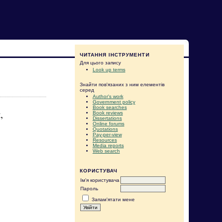
ЧИТАННЯ ІНСТРУМЕНТИ
Для цього запису
Look up terms
Знайти пов'язаних з ним елементів
серед
Author's work
Government policy
Book searches
,
Book reviews
Dissertations
Online forums
Quotations
Pay-per-view
Resources
Media reports
Web search
КОРИСТУВАЧ
Ім'я користувача
Пароль
Запам'ятати мене