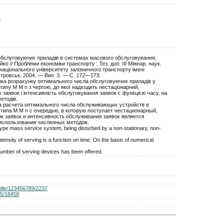
я
бслуговуючих приладів в системах масового обслуговування,
ко // Проблеми економіки транспорту : Тез. доп. III Міжнар. наук.
 національного університету залізничного транспорту імені
етровськ, 2004. — Вип. 3. — С. 172—173.
ика розрахунку оптимального числа обслуговуючих приладів у
ипу M M n з чергою, до якої надходить нестаціонарний,
 заявок і інтенсивність обслуговування заявок є функцією часу, на
етодів.
а расчета оптимального числа обслуживающих устройств в
типа M M n с очередью, в которую поступает нестационарный,
к заявок и интенсивность обслуживания заявок является
использования численных методов.
pe mass service system, being disturbed by a non-stationary, non-
tensity of serving is a function on time. On the basis of numerical
 number of serving devices has been offered.
handle/123456789/2237
935/18458