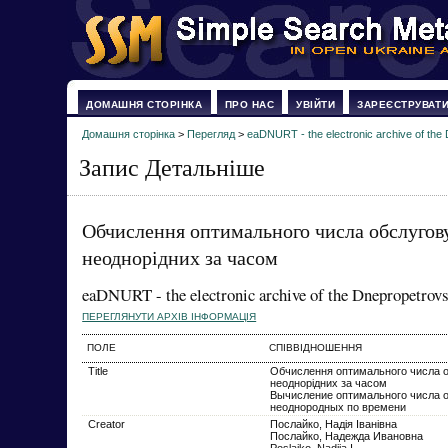
ДОМАШНЯ СТОРІНКА
ПРО НАС
УВІЙТИ
ЗАРЕЄСТРУВАТ
Домашня сторінка
>
Перегляд
>
eaDNURT - the electronic archive of the 
Запис Детальніше
Обчислення оптимального числа обслугову
неоднорідних за часом
eaDNURT - the electronic archive of the Dnepropetrovs
ПЕРЕГЛЯНУТИ АРХІВ ІНФОРМАЦІЯ
ПОЛЕ
СПІВВІДНОШЕННЯ
Title
Обчислення оптимального числа о
неоднорідних за часом
Вычисление оптимального числа 
неоднородных по времени
Creator
Послайко, Надія Іванівна
Послайко, Надежда Ивановна
Poslaiko, Nadiia I.