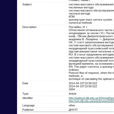
Subject
система массового обслуживания
численные методы
система масового обслуговуванн
чисельні методи
КПМ
queuing-type mass service system
numerical methods
Description
Послайко, Н. І.
Обчислення оптимального числа о
неоднорідних за часом / Н.І. Послай
конф. / Вісник Дніпропетровського
академіка В. Лазаряна. — Дніпроп
UK: У статті запропонована метод
системі масового обслуговування т
неординарний пуассонівський потік
підставі використання чисельних м
RU: В статье предложена методик
системе массового обслуживания 
неординарный пуассоновский пото
функцией времени, на основании 
EN: The paper concerns a queuing-ty
ordinary
Poisson flow of requests, when the in
methods, a
technique of calculating the optimal
Date
2014-04-15T10:56:52Z
2014-04-15T10:56:52Z
2004
Type
Article
Identifier
http://eadnurt.diit.edu.ua:82/jspui/
http://stp.diit.edu.ua/article/view/20
Language
other
Publisher
ДНУЗТ