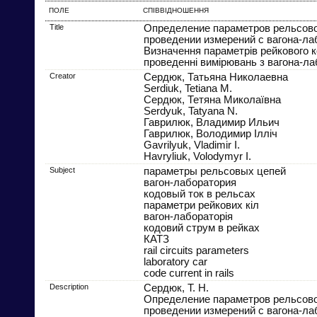
ПОЛЕ
СПІВВІДНОШЕННЯ
Title
Определение параметров рельсово
проведении измерений с вагона-ла
Визначення параметрів рейкового к
проведенні вимірювань з вагона-ла
Creator
Сердюк, Татьяна Николаевна
Serdiuk, Tetiana M.
Сердюк, Тетяна Миколаївна
Serdyuk, Tatyana N.
Гаврилюк, Владимир Ильич
Гаврилюк, Володимир Ілліч
Gavrilyuk, Vladimir I.
Havryliuk, Volodymyr I.
Subject
параметры рельсовых цепей
вагон-лаборатория
кодовый ток в рельсах
параметри рейкових кіл
вагон-лабораторія
кодовий струм в рейках
КАТЗ
rail circuits parameters
laboratory car
code current in rails
Description
Сердюк, Т. Н.
Определение параметров рельсово
проведении измерений с вагона-лаб