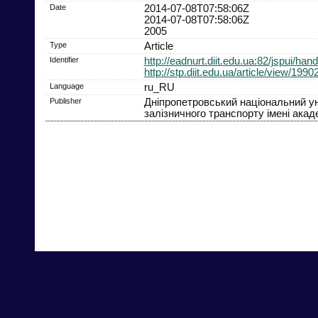
Date
2014-07-08T07:58:06Z
2014-07-08T07:58:06Z
2005
Type
Article
Identifier
http://eadnurt.diit.edu.ua:82/jspui/ha
http://stp.diit.edu.ua/article/view/199
Language
ru_RU
Publisher
Дніпропетровський національний у
залізничного транспорту імені акад