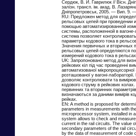
Сердюк, В. И. Гаврилюк // Вісн. Дні
залізн. трансп. ім. акад. В. Лазарян
Дніпропетровськ, 2005. — Вип. 9. 
RU: Предложен метод для определ
рельсовых цепей при проведении 
помощью автоматизированной изм
системы, расположенной в вагоне-
система позволяет контролировать
параметры кодового тока в рельсо
Значения первичных и вторичных 
рельсовых цепей определяются п
измерений кодового тока в рельсах
UK: Запропоновано метод для визн
рейкових кіл під час проведенні ви
автоматизованої мікропроцесорної
розташованої у вагоні-лабораторії.
дозволяє контролювати та вимірюв
кодового струму в рейкових колах.
первинних та вторинних параметрів
визначаються за даними вимірів ко
рейках.
EN: A method is proposed for determina
parameters in measurements with the
microprocessor system, installed in a
system allows to check and measure 
current in the rail circuits. The value 
secondary parameters of the rail circu
by the data of measurement of code cur