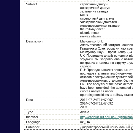
Subject
стрiлочний двигун
електричний двигун
залізнична станція
КАТЗ
стрелочный двигатель
электрический двигатель
железнодорожная станция
the railway direct
electric motor
railway station
Description
Маловічко, В. В.
Автоматизований контроль основних
Гаврилюк // Электромагнитная сов
Междунар. наук. - практ. конф. (24
UK: Проведено аналiз основних від
збудженням, запропоновано автома
по кривих споживання струму в умо
стрілок.
RU: Проведен анализ основных от
последовательным возбуждением,
отказов электрических двигателей
железнодорожных станциях без пе
EN: Тhe аnаlуsis of the basic defects
have bееn provided, the automated d
curves analyses under
operating conditions аt railway stati
Date
2014-07-24T11:47:09Z
2014-07-24T11:47:09Z
2007
Type
Article
Identifier
http://eadnurt.diit.edu.ua:82/jspui/
Language
uk_UA
Publisher
Дніпропетровський національний ун