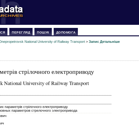
ИСЯ
ПЕРЕГЛЯД
ПОШУК
ДОПОМОГА
Dnepropetrovsk National University of Railway Transport
>
Запис Детальніше
метрiв стрілочного електроприводу
k National University of Railway Transport
их параметрiв стрілочного електроприводу
новных параметров стрелочного электропривода
ович
вич