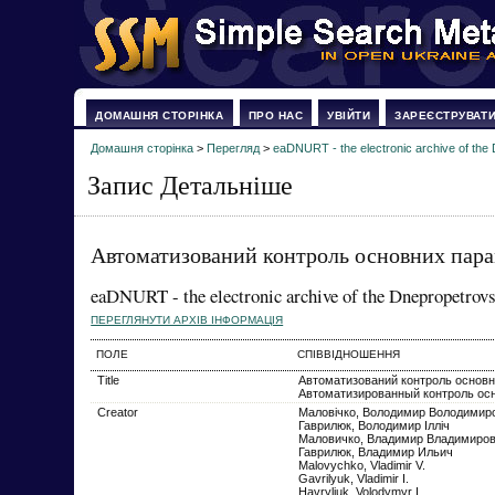
ДОМАШНЯ СТОРІНКА
ПРО НАС
УВІЙТИ
ЗАРЕЄСТРУВАТ
Домашня сторінка
>
Перегляд
>
eaDNURT - the electronic archive of the 
Запис Детальніше
Автоматизований контроль основних пара
eaDNURT - the electronic archive of the Dnepropetrovs
ПЕРЕГЛЯНУТИ АРХІВ ІНФОРМАЦІЯ
ПОЛЕ
СПІВВІДНОШЕННЯ
Title
Автоматизований контроль основн
Автоматизированный контроль ос
Creator
Маловічко, Володимир Володимир
Гаврилюк, Володимир Ілліч
Маловичко, Владимир Владимиро
Гаврилюк, Владимир Ильич
Malovychko, Vladimir V.
Gavrilyuk, Vladimir I.
Havryliuk, Volodymyr I.