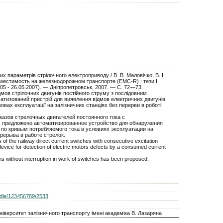
 параметрів стрілочного електроприводу / В. В. Маловічко, В. І.
местимость на железнодорожном транспорте (EMC-R) : тези І
.05 - 26.05.2007). — Дніпропетровськ, 2007. — С. 72—73.
мов стрiлочних двигунів постiйного струму з послідовним
тизований пристрій для виявлення відмов електричних двигунів
вах експлуатації на залізничних станціях без перерви в роботі
казов стрелочных двигателей постоянного тока с
 предложено автоматизированное устройство для обнаружения
 по кривым потребляемого тока в условиях эксплуатации на
рерыва в работе стрелок.
 of the railway direct current switches with consecutive excitation
evice fоr detection of electric motors defects bу а consumed current
ons without interruption in work of switches has bееn proposed.
handle/123456789/2533
іверситет залізничного транспорту імені академіка В. Лазаряна