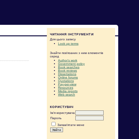
ЧИТАННЯ ІНСТРУМЕНТИ
Для цього запису
Look up terms
Знайти пов'язаних з ним елементів
серед
Author's work
Government policy
Book searches
Book reviews
Dissertations
Online forums
Quotations
Pay-per-view
Resources
Media reports
Web search
КОРИСТУВАЧ
Ім'я користувача
Пароль
Запам'ятати мене