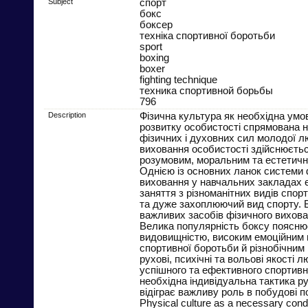
Subject
спорт
бокс
боксер
техніка спортивної боротьби
sport
boxing
boxer
fighting technique
техника спортивной борьбы
796
Description
Фізична культура як необхідна умо
розвитку особистості спрямована 
фізичних і духовних сил молодої л
виховання особистості здійснюєтьс
розумовим, моральним та естетичн
Однією із основних ланок системи 
виховання у навчальних закладах 
заняття з різноманітних видів спорт
та дуже захоплюючий вид спорту. В
важливих засобів фізичного вихова
Велика популярність боксу поясню
видовищністю, високим емоційним
спортивної боротьби й різнобічним
рухові, психічні та вольові якості 
успішного та ефективного спортивн
необхідна індивідуальна тактика ру
відіграє важливу роль в побудові 
Physical culture as a necessary conditi