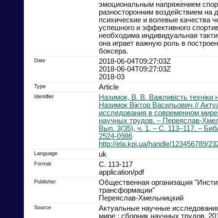
эмоциональным напряжением спор
разносторонним воздействием на 
психические и волевые качества ч
успешного и эффективного спорти
необходима индивидуальная такти
она играет важную роль в построе
боксера.
Date
2018-06-04T09:27:03Z
2018-06-04T09:27:03Z
2018-03
Type
Article
Identifier
Назимок, В. В. Важливість техніки н
Назимок Віктор Васильович // Акт
исследования в современном мире 
научных трудов. – Переяслав-Хмел
Вып. 3(35), ч. 1. – С. 113–117. – Биб
2524-0986
http://ela.kpi.ua/handle/123456789/23
Language
uk
Format
С. 113-117
application/pdf
Publisher
Общественная организация "Инсти
трансформации"
Переяслав-Хмельницкий
Source
Актуальные научные исследовани
мире : сборник научных трудов, 2018