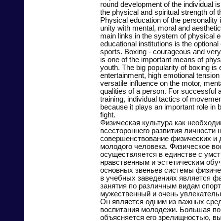
round development of the individual i
the physical and spiritual strength of
Physical education of the personality i
unity with mental, moral and aesthetic
main links in the system of physical e
educational institutions is the optiona
sports. Boxing - courageous and very 
is one of the important means of phys
youth. The big popularity of boxing is 
entertainment, high emotional tension 
versatile influence on the motor, menta
qualities of a person. For successful 
training, individual tactics of moveme
because it plays an important role in b
fight.
Физическая культура как необход
всестороннего развития личности 
совершенствование физических и 
молодого человека. Физическое во
осуществляется в единстве с умс
нравственным и эстетическим обу
основных звеньев системы физиче
в учебных заведениях является ф
занятия по различным видам спорта
мужественный и очень увлекатель
Он является одним из важных сре
воспитания молодежи. Большая по
объясняется его зрелищностью, в