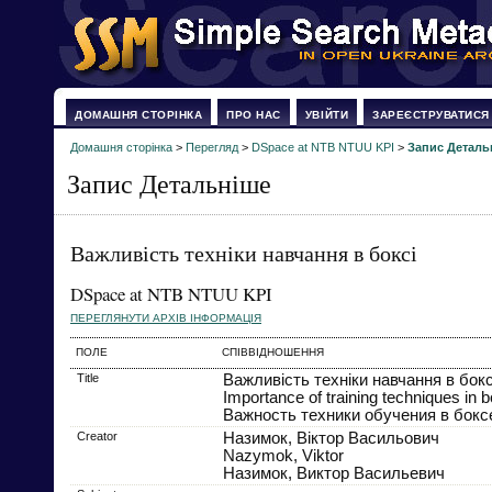
ДОМАШНЯ СТОРІНКА
ПРО НАС
УВІЙТИ
ЗАРЕЄСТРУВАТИСЯ
Домашня сторінка
>
Перегляд
>
DSpace at NTB NTUU KPI
>
Запис Деталь
Запис Детальніше
Важливість техніки навчання в боксі
DSpace at NTB NTUU KPI
ПЕРЕГЛЯНУТИ АРХІВ ІНФОРМАЦІЯ
ПОЛЕ
СПІВВІДНОШЕННЯ
Title
Важливість техніки навчання в бокс
Importance of training techniques in 
Важность техники обучения в бокс
Creator
Назимок, Віктор Васильович
Nazymok, Viktor
Назимок, Виктор Васильевич