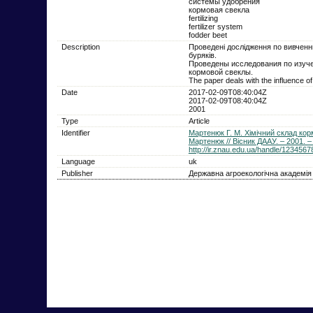
системы удобрения
кормовая свекла
fertilizing
fertilizer system
fodder beet
Description
Проведені дослідження по вивченн
буряків.
Проведены исследования по изуче
кормовой свеклы.
The paper deals with the influence of
Date
2017-02-09T08:40:04Z
2017-02-09T08:40:04Z
2001
Type
Article
Identifier
Мартенюк Г. М. Хімічний склад кор
Мартенюк // Вісник ДААУ. – 2001. –
http://ir.znau.edu.ua/handle/123456
Language
uk
Publisher
Державна агроекологічна академія