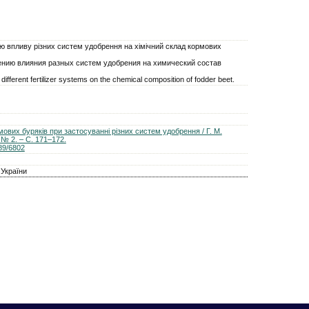
ю впливу різних систем удобрення на хімічний склад кормових
нию влияния разных систем удобрения на химический состав
 different fertilizer systems on the chemical composition of fodder beet.
мових буряків при застосуванні різних систем удобрення / Г. М.
 № 2. – С. 171–172.
789/6802
 України