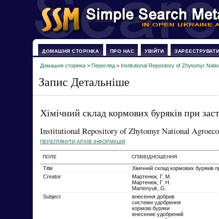
ДОМАШНЯ СТОРІНКА
ПРО НАС
УВІЙТИ
ЗАРЕЄСТРУВАТ
Домашня сторінка
>
Перегляд
>
Institutional Repository of Zhytomyr Natio
Запис Детальніше
Хімічний склад кормових буряків при зас
Institutional Repository of Zhytomyr National Agroeco
ПЕРЕГЛЯНУТИ АРХІВ ІНФОРМАЦІЯ
ПОЛЕ
СПІВВІДНОШЕННЯ
Title
Хімічний склад кормових буряків п
Creator
Мартенюк, Г. М.
Мартенюк, Г. Н.
Martenyuk, G.
Subject
внесення добрив
системи удобрення
кормові буряки
внесение удобрений