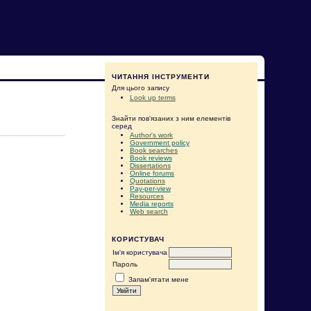
ЧИТАННЯ ІНСТРУМЕНТИ
Для цього запису
Look up terms
Знайти пов'язаних з ним елементів
серед
Author's work
Government policy
Book searches
Book reviews
Dissertations
Online forums
Quotations
Pay-per-view
Resources
Media reports
Web search
КОРИСТУВАЧ
Ім'я користувача
Пароль
Запам'ятати мене